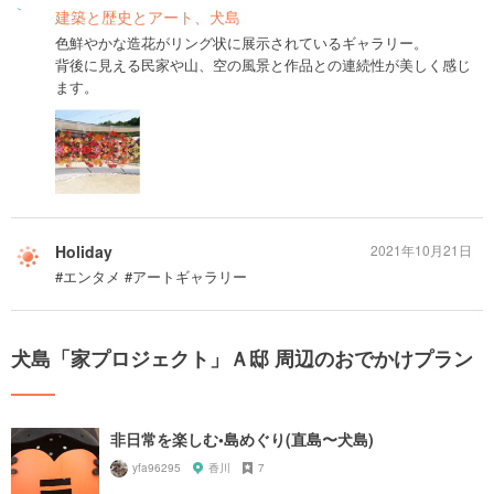
建築と歴史とアート、犬島
色鮮やかな造花がリング状に展示されているギャラリー。
背後に見える民家や山、空の風景と作品との連続性が美しく感じ
ます。
Holiday
2021年10月21日
#エンタメ #アートギャラリー
犬島「家プロジェクト」Ａ邸 周辺のおでかけプラン
非日常を楽しむ•島めぐり(直島〜犬島)
yfa96295
香川
7