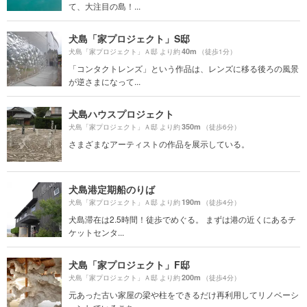
て、大注目の島！...
犬島「家プロジェクト」S邸
40m
犬島「家プロジェクト」Ａ邸 より約
（徒歩1分）
「コンタクトレンズ」という作品は、レンズに移る後ろの風景
が逆さまになって...
犬島ハウスプロジェクト
350m
犬島「家プロジェクト」Ａ邸 より約
（徒歩6分）
さまざまなアーティストの作品を展示している。
犬島港定期船のりば
190m
犬島「家プロジェクト」Ａ邸 より約
（徒歩4分）
犬島滞在は2.5時間！徒歩でめぐる。 まずは港の近くにあるチ
ケットセンタ...
犬島「家プロジェクト」F邸
200m
犬島「家プロジェクト」Ａ邸 より約
（徒歩4分）
元あった古い家屋の梁や柱をできるだけ再利用してリノベーシ