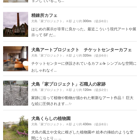
ョンしているこち...
精錬所カフェ
300m
犬島「家プロジェクト」Ａ邸 より約
（徒歩6分）
はじめの展示が非常に良かった。最近こういう現代アートや展
示って SF だ...
犬島アートプロジェクト チケットセンターカフェ
320m
犬島「家プロジェクト」Ａ邸 より約
（徒歩6分）
チケットセンターに併設されているカフェ☕️ シンプルな空間に
おしゃれなイ...
犬島「家プロジェクト」石職人の家跡
120m
犬島「家プロジェクト」Ａ邸 より約
（徒歩2分）
家跡に沿って植物や動物が描かれた斬新なアート作品！ 巨大
な絵に圧倒されます…✨
犬島くらしの植物園
430m
犬島「家プロジェクト」Ａ邸 より約
（徒歩8分）
犬島の風土や文化に根ざした植物園🌱 絵本の挿絵のような空
間にうっとり… ...