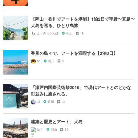
【岡山・香川でアートを堪能】1泊2日で宇野〜直島〜
犬島を巡る、ひとり島旅
よりみちさんぽ
岡山
18
香川の島々で、アートを満喫する【2泊3日】
rie
香川
6
『瀬戸内国際芸術祭2016』で現代アートとのどかな
町並みに癒される。
JJ
香川
23
建築と歴史とアート、犬島
ゆう
岡山
39