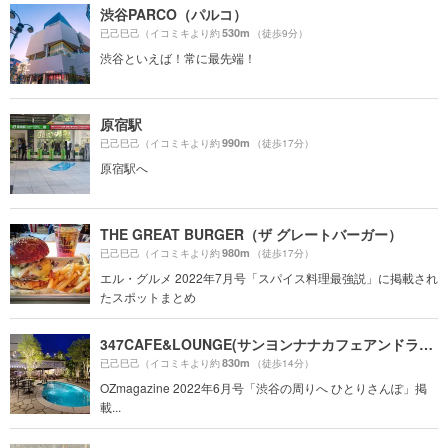
渋谷PARCO（パルコ）
530m
已己巳己（イコミキより約
（徒歩9分）
渋谷といえば！常に最先端！
原宿駅
990m
已己巳己（イコミキより約
（徒歩17分）
原宿駅へ
THE GREAT BURGER（ザ グレートバーガー）
980m
已己巳己（イコミキより約
（徒歩17分）
エル・グルメ 2022年7月号「スパイス料理最強説」に掲載され
たスポットまとめ
347CAFE&LOUNGE(サンヨンナナカフェアンドラウンジ)
830m
已己巳己（イコミキより約
（徒歩14分）
OZmagazine 2022年6月号「渋谷の周りへ ひとりさんぽ」掲
載...