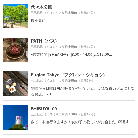
代々木公園
820m
已己巳己（イコミキより約
（徒歩14分）
桜を見に
PATH（パス）
560m
已己巳己（イコミキより約
（徒歩10分）
◉営業時間 [BREAKFAST]8:00～14:00(L.O13:00...
Fuglen Tokyo（フグレントウキョウ）
260m
已己巳己（イコミキより約
（徒歩5分）
水曜から日曜はAM1時までやっている、立派な夜カフェにもな
るお店。 20...
SHIBUYA109
710m
已己巳己（イコミキより約
（徒歩12分）
さて、本題行きますか！女の子の欲しいが集合した109👗♪