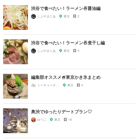
渋谷で食べたい！ラーメン🍜醤油編
しぶやまにあ
東京
2
渋谷で食べたい！ラーメン🍜煮干し編
しぶやまにあ
東京
4
編集部オススメ🍧東京かき氷まとめ
トーキョーさんぽ
東京
4
奥渋でゆったりデートプラン♡
ゆつこ
東京
16