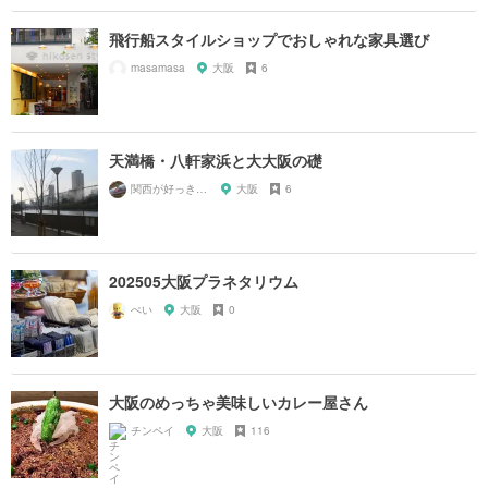
飛行船スタイルショップでおしゃれな家具選び
masamasa
大阪
6
天満橋・八軒家浜と大大阪の礎
関西が好っきゃねん
大阪
6
202505大阪プラネタリウム
ぺい
大阪
0
大阪のめっちゃ美味しいカレー屋さん
チンペイ
大阪
116