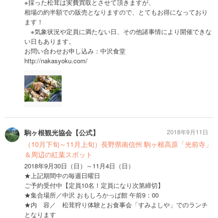
※採った松茸は実費買取とさせて頂きますが、
相場の約半額での販売となりますので、とてもお得になっており
ます！
※気象状況や定員に満たない日、その他諸事情により開催できな
い日もあります。
お問い合わせお申し込み：中沢食堂
http://nakasyoku.com/
駒ヶ根観光協会【公式】
2018年9月11日
（10月下旬～11月上旬）長野県南信州 駒ヶ根高原「光前寺」
＆周辺の紅葉スポット
2018年9月30日（日）～11月4日（日）
★上記期間中の毎週日曜日
ご予約受付中【定員10名！定員になり次第締切】
★集合場所／中沢 おもしろかっぱ館 午前9：00
★内 容／ 松茸狩り体験とお食事会「すみよしや」でのランチ
となります