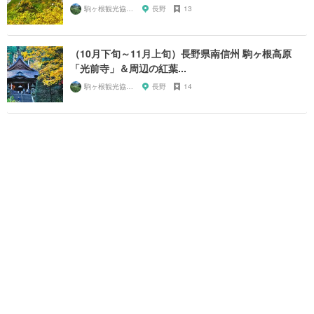
駒ヶ根観光協会【公式】
長野
13
（10月下旬～11月上旬）長野県南信州 駒ヶ根高原
「光前寺」＆周辺の紅葉...
駒ヶ根観光協会【公式】
長野
14