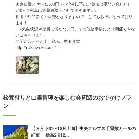
★参加費／ 大人3,500円（小学生以下のご参加は要問い合わせ）
※採った松茸は実費買取とさせて頂きますが、
相場の約半額での販売となりますので、とてもお得になっており
ます！
※気象状況や定員に満たない日、その他諸事情により開催できな
い日もあります。
お問い合わせお申し込み：中沢食堂
http://nakasyoku.com/
松茸狩りと山里料理を楽しむ会周辺のおでかけプラ
ン
【９月下旬〜10月上旬】中央アルプス千畳敷カールの
紅葉 標高2,612...