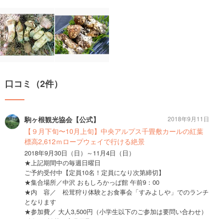
口コミ（2件）
駒ヶ根観光協会【公式】
2018年9月11日
【９月下旬〜10月上旬】中央アルプス千畳敷カールの紅葉
標高2,612ｍロープウェイで行ける絶景
2018年9月30日（日）～11月4日（日）
★上記期間中の毎週日曜日
ご予約受付中【定員10名！定員になり次第締切】
★集合場所／中沢 おもしろかっぱ館 午前9：00
★内 容／ 松茸狩り体験とお食事会「すみよしや」でのランチ
となります
★参加費／ 大人3,500円（小学生以下のご参加は要問い合わせ）