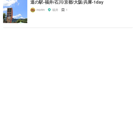
道の駅-福井/石川/京都/大阪/兵庫-1day
morim
福井
1