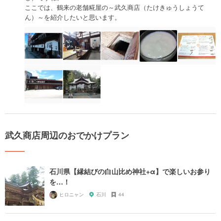
ここでは、鶴来の老舗糀屋の～武久商店（たけきゅうしょうて
ん）～を紹介したいと思います。
武久商店周辺のおでかけプラン
石川県【縁結びの白山比め神社+α】で楽しいお参り
を…！
ヒロニャン
石川
44