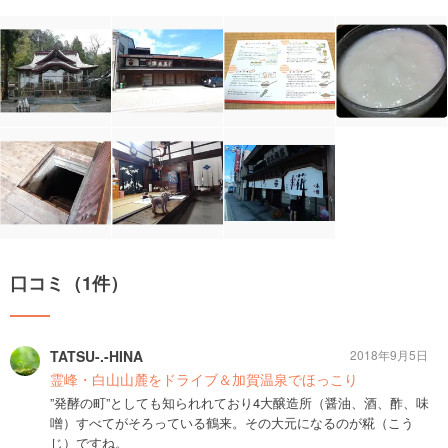
口コミ（1件）
TATSU-.-HINA
2018年9月5日
霊峰・白山山麓をドライブ＆加賀温泉でほっこり
”発酵の町”としても知られれており4大醸造所（醤油、酒、酢、味
噌）すべてがそろっている鶴来。その大元になるのが糀（こう
じ）ですね。