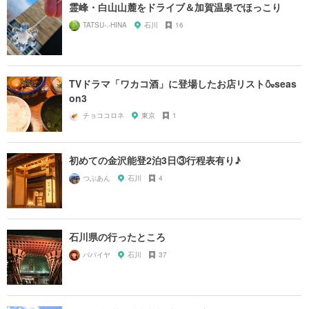
霊峰・白山山麓をドライブ＆加賀温泉でほっこり
TATSU-.-HINA
石川
16
TVドラマ「ワカコ酒」に登場したお店リスト🍶seas
on3
チョココロネ
東京
1
初めての金沢能登2泊3日③行程表有り♪
つぶあん
石川
4
石川県の行ったところ
パパイヤ
石川
37