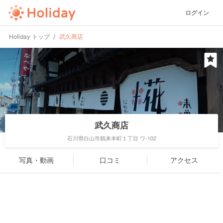
ログイン
Holiday トップ
武久商店
武久商店
石川県白山市鶴来本町１丁目 ワ-102
写真・動画
口コミ
アクセス