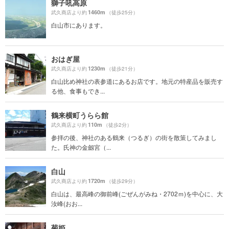
獅子吼高原
1460m
武久商店より約
（徒歩25分）
白山市にあります。
おはぎ屋
1230m
武久商店より約
（徒歩21分）
白山比め神社の表参道にあるお店です。地元の特産品を販売す
る他、食事もでき...
鶴来横町うらら館
110m
武久商店より約
（徒歩2分）
参拝の後、神社のある鶴来（つるぎ）の街を散策してみまし
た。氏神の金劔宮（...
白山
1720m
武久商店より約
（徒歩29分）
白山は、最高峰の御前峰(ごぜんがみね・2702ｍ)を中心に、大
汝峰(おお...
菊姫