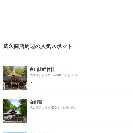
武久商店周辺の人気スポット
白山比咩神社
1560m
武久商店より約
（徒歩26分）
・
金剣宮
400m
武久商店より約
（徒歩7分）
・