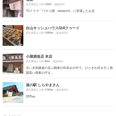
150m
武久商店より約
（徒歩3分）
TVドラマ「ワカコ酒 season3」に登場したお店
白山キッシュハウスQUIクゥーイ
1490m
武久商店より約
（徒歩25分）
.
小堀酒造店 本店
90m
武久商店より約
（徒歩2分）
古い木造建築の並ぶ鶴来の街並みの中で、ひときわ目を引く格
調高い商家の佇ま...
道の駅 しらやまさん
1160m
武久商店より約
（徒歩20分）
切符🎫