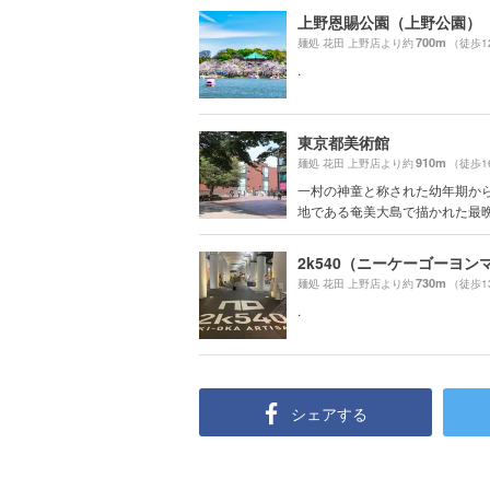
上野恩賜公園（上野公園）
700m
麺処 花田 上野店より約
（徒歩1
.
東京都美術館
910m
麺処 花田 上野店より約
（徒歩1
一村の神童と称された幼年期か
地である奄美大島で描かれた最晩年
730m
麺処 花田 上野店より約
（徒歩1
.
シェアする