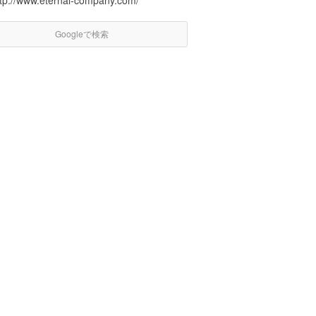
ttp://www.eternal-company.com/
Googleで検索