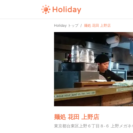
Holiday トップ
麺処 花田 上野店
麺処 花田 上野店
東京都台東区上野６丁目８-６ 上野メガネセ