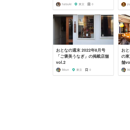
hatsuki
東京
0
y
おとなの週末 2022年8月号
おと
「ご褒美うなぎ」の掲載店舗
の東
vol.2
舗vo
Ikkun
東京
0
Ik