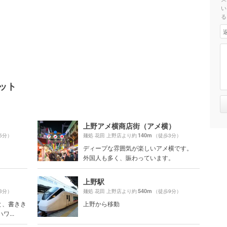
い
る
ット
上野アメ横商店街（アメ横）
140m
5分）
麺処 花田 上野店より約
（徒歩3分）
ディープな雰囲気が楽しいアメ横です。
外国人も多く、賑わっています。
上野駅
540m
3分）
麺処 花田 上野店より約
（徒歩9分）
と、書きき
上野から移動
...