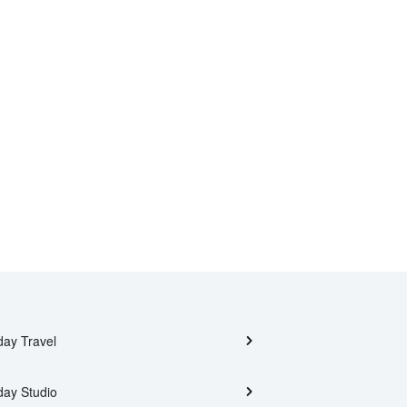
day Travel
day Studio