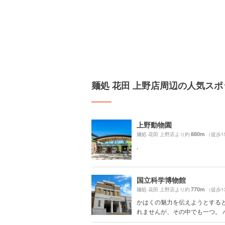
麺処 花田 上野店周辺の人気スポ
上野動物園
880m
麺処 花田 上野店より約
（徒歩1
.
国立科学博物館
770m
麺処 花田 上野店より約
（徒歩1
かはくの魅力を伝えようとする
れませんが、その中でも一つ。 ハワ