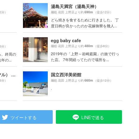
湯島天満宮（湯島天神）
690m
2分）
麺処 花田 上野店より約
（徒歩12分）
どら焼きを食するために行きました。 丁
度日柄が良かったのか花嫁御寮を幾人...
egg baby cafe
480m
麺処 花田 上野店より約
（徒歩8分）
6分）
2019年の「上野～岩崎庭園」の旅で行っ
ら、終焉の
た店。 7年間経ってたので場所を...
の...
2k540（ニーケーゴーヨンマル） AKI-OKA ARTISAN
国立西洋美術館
660m
3分）
麺処 花田 上野店より約
（徒歩12分）
.
ツイートする
LINEで送る