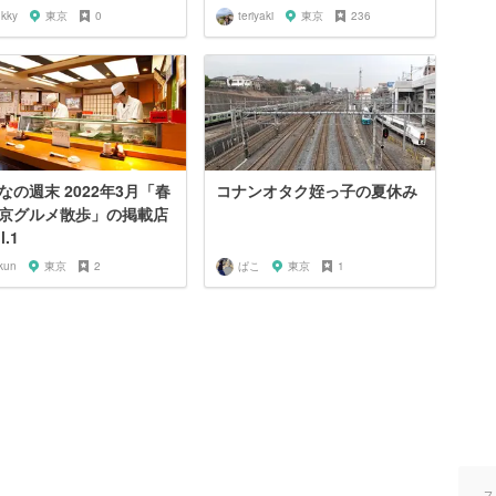
ukky
東京
0
teriyaki
東京
236
なの週末 2022年3月「春
コナンオタク姪っ子の夏休み
京グルメ散歩」の掲載店
l.1
kun
東京
2
ぱこ
東京
1
ス