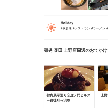
Holiday
#飲食店 #レストラン #ラーメン 
麺処 花田 上野店周辺のおでか
都内展示巡り⑨虎ノ門ヒルズ
上野
→御徒町→渋谷