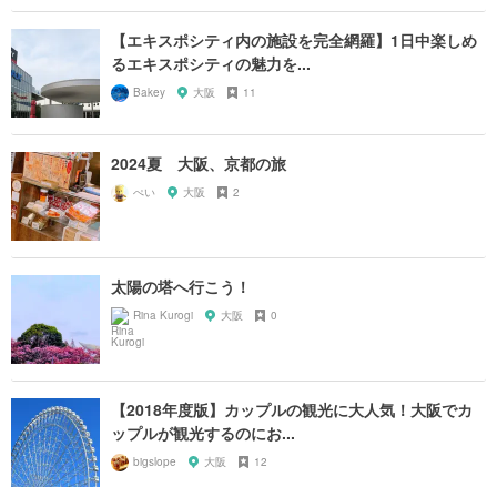
【エキスポシティ内の施設を完全網羅】1日中楽しめ
るエキスポシティの魅力を...
Bakey
大阪
11
2024夏 大阪、京都の旅
ぺい
大阪
2
太陽の塔へ行こう！
Rina Kurogi
大阪
0
【2018年度版】カップルの観光に大人気！大阪でカ
ップルが観光するのにお...
bigslope
大阪
12