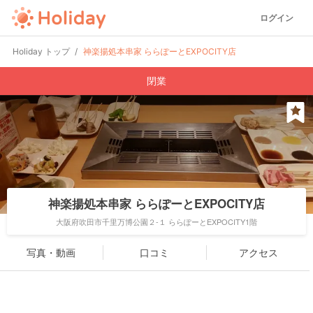
ログイン
Holiday トップ
神楽揚処本串家 ららぽーとEXPOCITY店
閉業
神楽揚処本串家 ららぽーとEXPOCITY店
大阪府吹田市千里万博公園２-１ ららぽーとEXPOCITY1階
写真・動画
口コミ
アクセス