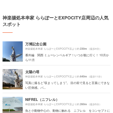
神楽揚処本串家 ららぽーとEXPOCITY店周辺の人気
スポット
万博記念公園
230m
神楽揚処本串家 ららぽーとEXPOCITY店より約
（徒歩4分）
番外編 関西 ミューレンベルギア！いつか観に行く！ 10月か
ら11月
太陽の塔
640m
神楽揚処本串家 ららぽーとEXPOCITY店より約
（徒歩11分）
写真に撮ると"収まってしまう"。 目の前で見ると言葉にできな
い圧倒感。パ...
NIFREL（ニフレル）
260m
神楽揚処本串家 ららぽーとEXPOCITY店より約
（徒歩5分）
魚と小動物中心の、動物に触れる ニフレル をコンセプトに