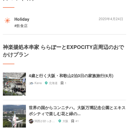
Holiday
2020年4月24日
#飲食店
神楽揚処本串家 ららぽーとEXPOCITY店周辺のおで
かけプラン
4歳と行く大阪・和歌山2泊3日の家族旅行(6月)
Kana
北海道
1
世界の国からコンニチハ。大阪万博記念公園とエキス
ポシティで楽しむ花と緑の...
関西が好っきゃねん
大阪
41