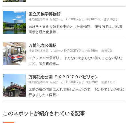
国立民族学博物館
1070m
神楽揚処本串家 ららぽーとEXPOCITY店より約
（徒歩18分）
民族学・文化人類学を中心とした博物館。 施設内では、地域
展示と通文化展示...
万博記念公園駅
490m
神楽揚処本串家 ららぽーとEXPOCITY店より約
（徒歩9分）
スタジアムの最寄駅。 そんなに大きくない何てことない駅だ
けど、試合後の観...
万博記念公園 ＥＸＰＯ'７０パビリオン
620m
神楽揚処本串家 ららぽーとEXPOCITY店より約
（徒歩11分）
太陽の塔の内部に入れず悔しかったので、予定外でしたが見に
行きました！両親...
このスポットが紹介されている記事