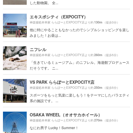
した動物園。 全...
エキスポシティ（EXPOCITY）
130m
神楽揚処本串家 ららぽーとEXPOCITY店より約
（徒歩3分）
他に特にやることもなかったのでシンプルショッピングを楽し
みました！お昼は...
ニフレル
260m
神楽揚処本串家 ららぽーとEXPOCITY店より約
（徒歩5分）
「生きているミュージアム」のニフレル。海遊館プロデュース
だそうです。 ニ...
VS PARK ららぽーとEXPOCITY店
250m
神楽揚処本串家 ららぽーとEXPOCITY店より約
（徒歩5分）
スポーツをもっと気楽に楽しもう！をテーマにしたバラエティ
系の施設です。 ...
OSAKA WHEEL（オオサカホイール）
270m
神楽揚処本串家 ららぽーとEXPOCITY店より約
（徒歩5分）
なにわ男子 Lucky！Summer！