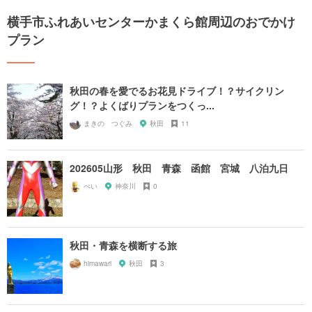
横手市ふれあいセンターかまくら館周辺のおでかけ
プラン
秋田の春を愛でるお花見ドライブ！？サイクリン
グ！？よくばりプランをつくっ...
まきの つぐみ
秋田
11
202605山形 秋田 青森 函館 宮城 八泊九日
ぺい
神奈川
0
秋田・青森を横断する旅
himawari
秋田
3