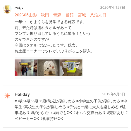
ぺい
2026年4月27日
202605山形 秋田 青森 函館 宮城 八泊九日
一年中、かまくらを見学できる施設です。
前、来た時は濡れタオルがあって
ブンブン振り回しているうちに凍る！という
のができたのですが
今回はタオルはなかったです。残念。
お土産コーナーでツレがいぶりがっこを購入。
Holiday
2019年5月6日
#3歳･4歳･5歳･6歳(幼児)が楽しめる #小学生の子供が楽しめる #中
学生･高校生の子供が楽しめる #子供と一緒に大人も楽しめる #駐
車場あり #駅から近い #雨でもOK #オムツ交換台あり #売店あり #
ベビーカーOK #食事持込OK