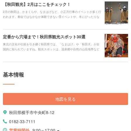
【秋田観光】2月はここをチェック！
2月の秋田は、かまくらや、なまはげなど、小正月行事のイベントが多く行
われます。都会ではなかなか体験できない雪イベントや、冬にぴったりな
秋田名物「きりたんぽ鍋」、無形文化遺産にも登録されている「なまは
げ」のイベントをご紹介します。
定番から穴場まで！秋田県観光スポット30選
東北の文化や伝統を引き継ぐ秋田県では、「なまはげ」や「秋田犬」が全
国的に知られていますね。観光スポットは、温泉郷や自然の山岳地帯など
が多いのも特徴。 秋田県のグルメは「稲庭うどん」「きりたんぽ」「比内
地鶏」などが有名です。 冬季は降雪のある地域が多いため、営業していな
い施設や変則スケジュールを組んでいる場合もあるため、事前の下調べは
欠かさないことが観光のポイントですよ。 今回はそんな秋田県の定番観光
基本情報
スポットと、それに加えたテーマ別の観光スポットを紹介していきます。
地図を見る
秋田県横手市中央町8-12
0182-33-7111
営業時間外
9:00～17:00