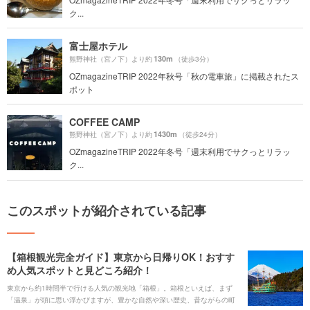
ク...
富士屋ホテル
130m
熊野神社（宮ノ下）より約
（徒歩3分）
OZmagazineTRIP 2022年秋号「秋の電車旅」に掲載されたス
ポット
COFFEE CAMP
1430m
熊野神社（宮ノ下）より約
（徒歩24分）
OZmagazineTRIP 2022年冬号「週末利用でサクっとリラッ
ク...
このスポットが紹介されている記事
【箱根観光完全ガイド】東京から日帰りOK！おすす
め人気スポットと見どころ紹介！
東京から約1時間半で行ける人気の観光地「箱根」。箱根といえば、まず
「温泉」が頭に思い浮かびますが、豊かな自然や深い歴史、昔ながらの町