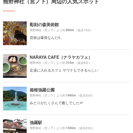
熊野神社（宮ノ下）周辺の人気スポット
彫刻の森美術館
860m
熊野神社（宮ノ下）より約
（徒歩15分）
芸術は爆発なんだﾈ。
NARAYA CAFE（ナラヤカフェ）
310m
熊野神社（宮ノ下）より約
（徒歩6分）
足湯に入れるカフェ サウナもできるらしい
箱根強羅公園
1460m
熊野神社（宮ノ下）より約
（徒歩25分）
みどりがたくさんで癒しでした🌱
強羅駅
1350m
熊野神社（宮ノ下）より約
（徒歩23分）