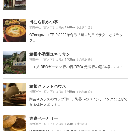
．
田むら銀かつ亭
1240m
熊野神社（宮ノ下）より約
（徒歩21分）
OZmagazineTRIP 2022年冬号「週末利用でサクっとリラッ
ク...
箱根小涌園ユネッサン
1400m
熊野神社（宮ノ下）より約
（徒歩24分）
エモ旅 BBQガーデン 森の音(BBQ) 元湯 森の湯(温泉) レスト...
箱根クラフトハウス
1460m
熊野神社（宮ノ下）より約
（徒歩25分）
陶芸やガラスのコップ作り、陶器へのペインティングなどがで
きる体験スポット...
渡邊ベーカリー
170m
熊野神社（宮ノ下）より約
（徒歩3分）
OZmagazineTRIP 2022年冬号「週末利用でサクっとリラッ