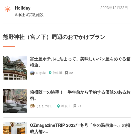
Holiday
2023年12月22日
#神社 #宗教施設
熊野神社（宮ノ下）周辺のおでかけプラン
富士屋ホテルに泊まって、美味しいパン屋をめぐる箱
根旅。
teriyaki
神奈川
52
箱根随一の眺望！ 半年前から予約する価値のあるお
宿。
うひひの日。
神奈川
21
OZmagazineTRIP 2022年冬号「冬の温泉旅へ」の掲
載店舗v...