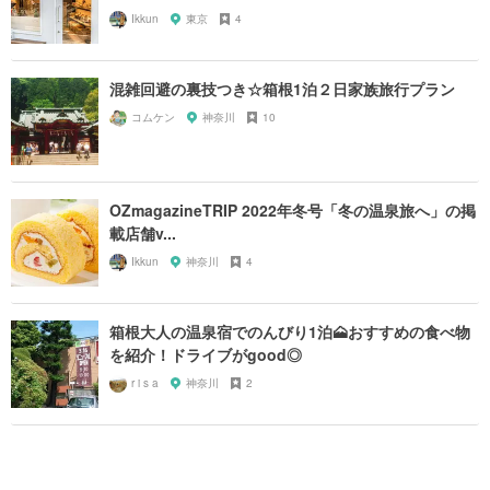
Ikkun
東京
4
混雑回避の裏技つき☆箱根1泊２日家族旅行プラン
コムケン
神奈川
10
OZmagazineTRIP 2022年冬号「冬の温泉旅へ」の掲
載店舗v...
Ikkun
神奈川
4
箱根大人の温泉宿でのんびり1泊🗻おすすめの食べ物
を紹介！ドライブがgood◎
r i s a
神奈川
2