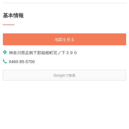
並みやアートに触れることのできる施設が多数点在しており、見どころが
とにかく豊富です。 今回は、箱根の魅力を余すところなく紹介していきま
す。人気スポットから、季節のイベント情報、お土産、移動手段やお得な
基本情報
フリーパスチケット情報なども紹介します。 箱根観光の参考にしてくださ
い。
地図を見る
神奈川県足柄下郡箱根町宮ノ下３９０
0460-85-5700
Googleで検索