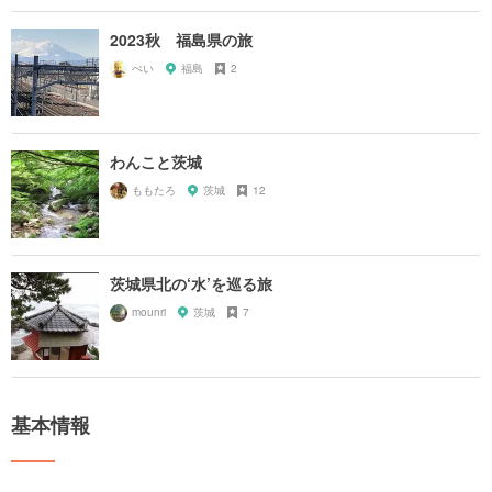
2023秋 福島県の旅
ぺい
福島
2
わんこと茨城
ももたろ
茨城
12
茨城県北の‘水’を巡る旅
mounri
茨城
7
基本情報