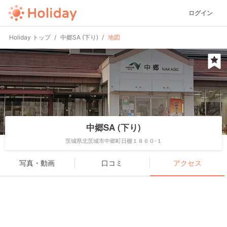
ログイン
Holiday トップ
中郷SA (下り)
地図
中郷SA (下り)
茨城県北茨城市中郷町日棚１８６０-１
写真・動画
口コミ
アクセス