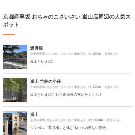
京都産寧坂 おちゃのこさいさい 嵐山店周辺の人気ス
ポット
渡月橋
290m
京都産寧坂 おちゃのこさいさい 嵐山店より約
（徒歩5分）
嵐山といえば。
嵐山 竹林の小径
570m
京都産寧坂 おちゃのこさいさい 嵐山店より約
（徒歩10分）
嵐山といえばこちら🎋海外の方がたくさん！
嵐山
1180m
京都産寧坂 おちゃのこさいさい 嵐山店より約
（徒歩20分）
シンボル「渡月橋」と連なる山々の美しい景色。