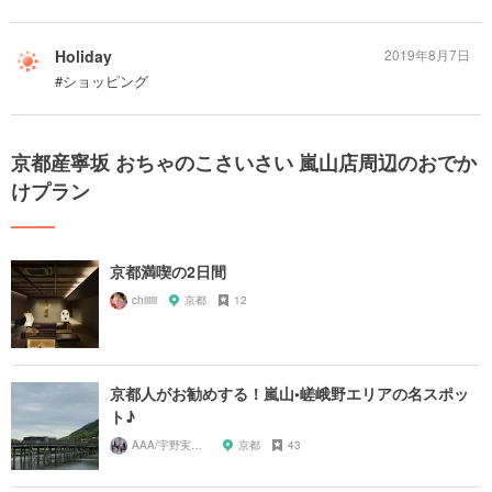
Holiday
2019年8月7日
#ショッピング
京都産寧坂 おちゃのこさいさい 嵐山店周辺のおでか
けプラン
京都満喫の2日間
chiiiiii
京都
12
京都人がお勧めする！嵐山•嵯峨野エリアの名スポッ
ト♪
AAA/宇野実彩子推し
京都
43