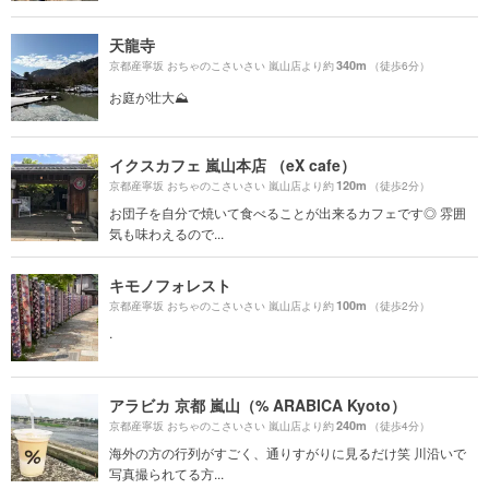
天龍寺
340m
京都産寧坂 おちゃのこさいさい 嵐山店より約
（徒歩6分）
お庭が壮大⛰️
イクスカフェ 嵐山本店 （eX cafe）
120m
京都産寧坂 おちゃのこさいさい 嵐山店より約
（徒歩2分）
お団子を自分で焼いて食べることが出来るカフェです◎ 雰囲
気も味わえるので...
キモノフォレスト
100m
京都産寧坂 おちゃのこさいさい 嵐山店より約
（徒歩2分）
.
アラビカ 京都 嵐山（% ARABICA Kyoto）
240m
京都産寧坂 おちゃのこさいさい 嵐山店より約
（徒歩4分）
海外の方の行列がすごく、通りすがりに見るだけ笑 川沿いで
写真撮られてる方...