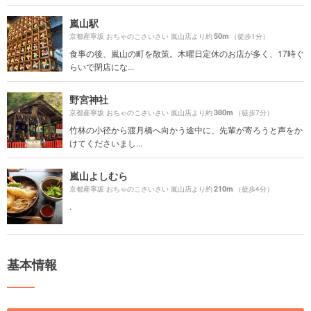
嵐山駅
50m
京都産寧坂 おちゃのこさいさい 嵐山店より約
（徒歩1分）
食事の後、嵐山の町を散策。木曜日定休のお店が多く、17時ぐ
らいで閉店にな...
野宮神社
380m
京都産寧坂 おちゃのこさいさい 嵐山店より約
（徒歩7分）
竹林の小径から渡月橋へ向かう途中に、先輩が寄ろうと声をか
けてくださいまし...
嵐山よしむら
210m
京都産寧坂 おちゃのこさいさい 嵐山店より約
（徒歩4分）
.
基本情報