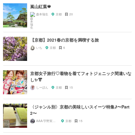
嵐山紅葉🍁
森本瑞生
京都
20
【京都】2021春の京都を満喫する旅
いち
京都
6
京都女子旅行♡着物を着てフォトジェニック間違いな
し✨👘
しーぽん
京都
15
〈ジャンル別〉京都の美味しいスイーツ特集♪〜Part
2〜
AAA/宇野実彩子推し
京都
15