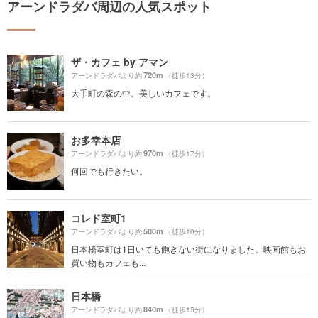
アーンドラダバ周辺の人気スポット
ザ・カフェ by アマン
720m
アーンドラダバより約
（徒歩13分）
大手町の森の中。美しいカフェです。
お多幸本店
970m
アーンドラダバより約
（徒歩17分）
何回でも行きたい。
コレド室町1
580m
アーンドラダバより約
（徒歩10分）
日本橋室町は1日いても飽きない街になりました。映画館もお
買い物もカフェも...
日本橋
840m
アーンドラダバより約
（徒歩15分）