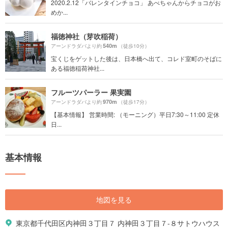
2020.2.12「バレンタインチョコ」 あべちゃんからチョコがお
めか...
福徳神社（芽吹稲荷）
540m
アーンドラダバより約
（徒歩10分）
宝くじをゲットした後は、日本橋へ出て、コレド室町のそばに
ある福徳稲荷神社...
フルーツパーラー 果実園
970m
アーンドラダバより約
（徒歩17分）
【基本情報】 営業時間: （モーニング）平日7:30～11:00 定休
日...
基本情報
地図を見る
東京都千代田区内神田３丁目７ 内神田３丁目７-８サトウハウス