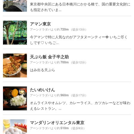
東京都中央区にある日本橋川にかかる橋で、国の重要文化財に
も指定されていま...
アマン東京
720m
アーンドラダバより約
（徒歩13分）
今アマンで特に人気なのがアフタヌーンティー🍓 いちご尽く
しです♡ いちご...
天ぷら飯 金子半之助
700m
アーンドラダバより約
（徒歩12分）
はみ出る天ぷら
たいめいけん
960m
アーンドラダバより約
（徒歩17分）
オムライスやオムレツ、カレーライス、カツカレーなどが味わ
えるレストラン。...
マンダリンオリエンタル東京
510m
アーンドラダバより約
（徒歩9分）