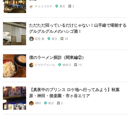
チョココロネ
東京
2
ただただ回っているだけじゃない！山手線で堪能する
グルグルグルメのハシゴ酒！
経堂 薫
東京
38
僕のラーメン探訪（関東編②）
ヒゲのアルパカ
神奈川
13
【真夜中のプリンス ロケ地へ行ってみよう】秋葉
原・神田・後楽園・市ヶ谷エリア
MIKI
東京
2