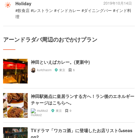
Holiday
2019年10月14日
#飲食店 #レストラン #インドカレー #ダイニングバー #インド料
理
アーンドラダバ周辺のおでかけプラン
神田といえばカレー。(更新中)
kurichaom
東京
6
神田駅拠点に皇居ランする方へ！ラン後のエネルギー
チャージはこちらへ。
mukko2
東京
9
TVドラマ「ワカコ酒」に登場したお店リスト🍶seas
on2