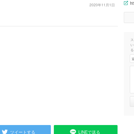
h
2020年11月1日
ス
い
る
ツイートする
LINEで送る