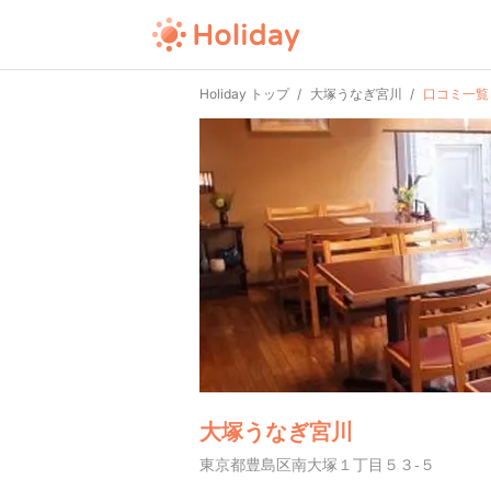
Holiday トップ
大塚うなぎ宮川
口コミ一覧
大塚うなぎ宮川
東京都豊島区南大塚１丁目５３-５