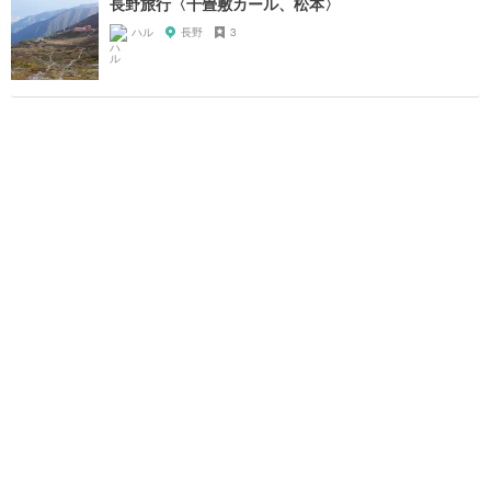
長野旅行〈千畳敷カール、松本〉
ハル
長野
3