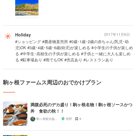
Holiday
2017年11月6日
#ショッピング #農産物直売所 #0歳･1歳･2歳の赤ちゃん(乳児･幼
児)OK #3歳･4歳･5歳･6歳(幼児)が楽しめる #小学生の子供が楽しめ
る #中学生･高校生の子供が楽しめる #子供と一緒に大人も楽しめ
る #駐車場あり #雨でもOK #売店あり #レストランあり
駒ヶ根ファームス周辺のおでかけプラン
満腹必死のデカ盛り！駒ヶ根名物！駒ヶ根ソースかつ
丼 食欲の秋！！
駒ヶ根観光協会【公式】
長野
8