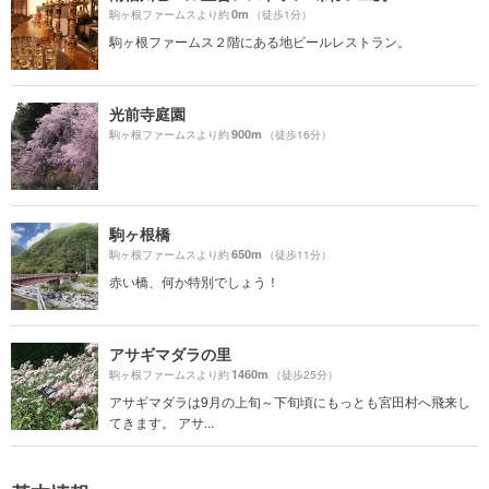
0m
駒ヶ根ファームスより約
（徒歩1分）
駒ヶ根ファームス２階にある地ビールレストラン。
光前寺庭園
900m
駒ヶ根ファームスより約
（徒歩16分）
駒ヶ根橋
650m
駒ヶ根ファームスより約
（徒歩11分）
赤い橋、何か特別でしょう！
アサギマダラの里
1460m
駒ヶ根ファームスより約
（徒歩25分）
アサギマダラは9月の上旬～下旬頃にもっとも宮田村へ飛来し
てきます。 アサ...