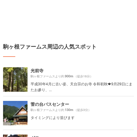
駒ヶ根ファームス周辺の人気スポット
光前寺
900m
駒ヶ根ファームスより約
（徒歩16分）
平成30年4月に古い姿、天台宗のお寺 令和初秋🍁9月29日にま
たお參り、...
菅の台バスセンター
130m
駒ヶ根ファームスより約
（徒歩3分）
タイミングにより並びます