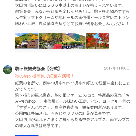
太田切川沿いには５００本以上のモミジが植えられています。
散策を楽しみながら紅葉を楽しんだあとは、駒ヶ根名物のすずら
ん牛乳ソフトクリームや地ビールの南信州ビール直営レストラン
味わい工房、農産物直売所などでお買い物をお楽しみください！
駒ヶ根観光協会【公式】
2017年11月6日
秋の駒ヶ根高原で紅葉を満喫！
紅葉の名所で、例年10月中旬〜11月中旬頃まで紅葉を楽しむこと
ができます。
駒ヶ根市の観光拠点、駒ヶ根ファームスには、特産品の直売「お
みやげshop」、南信州ビール味わい工房、パン、ヨーグルト等の
「すずらんハウス」、農産物直売所、観光案内所があります。
公園内は整備され、もみじやツツジの紅葉が見事です。
太田切川が流れるこまくさ橋から見る中央アルプス、南アルプス
の雄大な風景は絶景です。