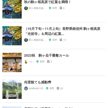
秋の駒ヶ根高原で紅葉を満喫！
駒ヶ根観光協会【公式】
長野
8
（10月下旬～11月上旬）長野県南信州 駒ヶ根高原
「光前寺」＆周辺の紅葉...
駒ヶ根観光協会【公式】
長野
14
2023秋 駒ヶ岳千畳敷カール
ぺい
長野
3
何度観ても感動😳
aokikoa0102
長野
22