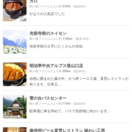
ガロ
310m
駒ヶ根ファームスより約
（徒歩6分）
かなりの人気店でした
光前寺前のスイセン
1100m
駒ヶ根ファームスより約
（徒歩19分）
光前寺前の土手にたくさんの水仙
明治亭中央アルプス登山口店
350m
駒ヶ根ファームスより約
（徒歩6分）
自然に囲まれた森の中、かつ丼ソース工場、直営レストランが
有ります。出来立...
菅の台バスセンター
110m
駒ヶ根ファームスより約
（徒歩2分）
駐車場に車を停めて、バスで目的地に向かいます。
南信州ビール直営レストラン 味わい工房