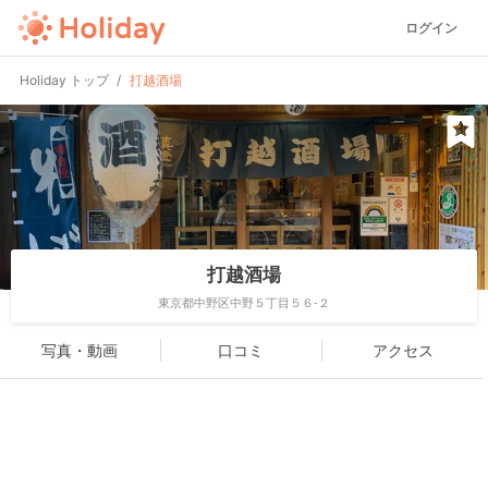
ログイン
Holiday トップ
打越酒場
打越酒場
東京都中野区中野５丁目５６-２
写真・動画
口コミ
アクセス