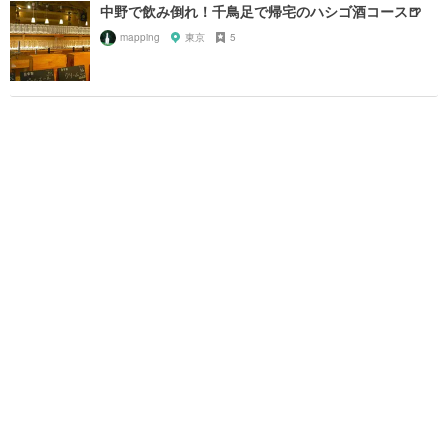
中野で飲み倒れ！千鳥足で帰宅のハシゴ酒コース🍺
mapping
東京
5