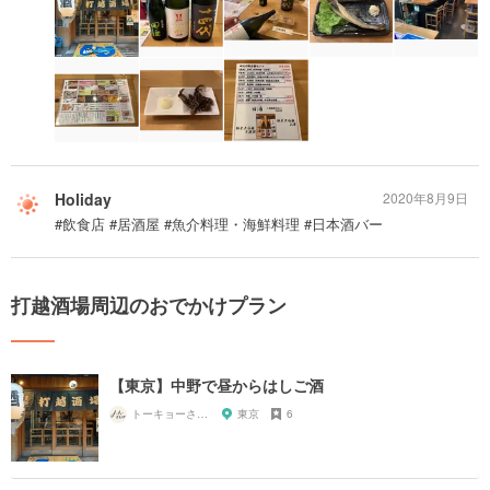
Holiday
2020年8月9日
#飲食店 #居酒屋 #魚介料理・海鮮料理 #日本酒バー
打越酒場周辺のおでかけプラン
【東京】中野で昼からはしご酒
トーキョーさんぽ
東京
6