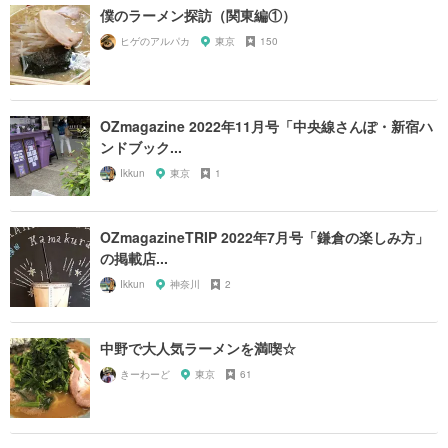
僕のラーメン探訪（関東編①）
ヒゲのアルパカ
東京
150
OZmagazine 2022年11月号「中央線さんぽ・新宿ハ
ンドブック...
Ikkun
東京
1
OZmagazineTRIP 2022年7月号「鎌倉の楽しみ方」
の掲載店...
Ikkun
神奈川
2
中野で大人気ラーメンを満喫☆
きーわーど
東京
61