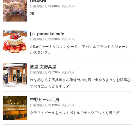
OHASHI
440m
打越酒場より約
（徒歩8分）
25
j.s. pancake cafe
320m
打越酒場より約
（徒歩6分）
J.S.=ジャーナルスタンダード。 アパレルブランドのジャーナ
ルスタンダ...
旅屋 文房具屋
520m
打越酒場より約
（徒歩9分）
旅を感じる文房具屋さん📚海外のお店で出会うようなお洒落な
文房具に出会えますよ🖌
中野ビール工房
120m
打越酒場より約
（徒歩2分）
クラフトビールをペットボトルでテイクアウトも可！笑