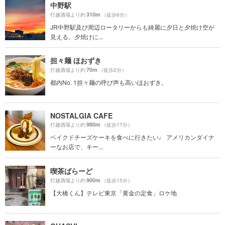
中野駅
310m
打越酒場より約
（徒歩6分）
JR中野駅及び周辺ロータリーからも綺麗に夕日と夕焼け空が
見える。夕焼けに...
担々麺 ほおずき
70m
打越酒場より約
（徒歩2分）
都内No. 1担々麺の呼び声も高いほおずき。
NOSTALGIA CAFE
980m
打越酒場より約
（徒歩17分）
ベイクドチーズケーキを食べに行きたい♩ アメリカンダイナ
ーなお店で、キー...
喫茶ばらーど
900m
打越酒場より約
（徒歩15分）
【大橋くん】テレビ東京「黄金の定食」ロケ地