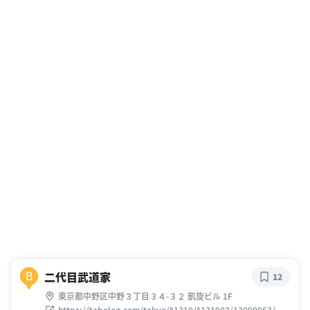
二代目武道家
B
12
東京都中野区中野３丁目３４-３２ 凱旋ビル 1F
https://tabelog.com/tokyo/A1319/A131902/13090963/