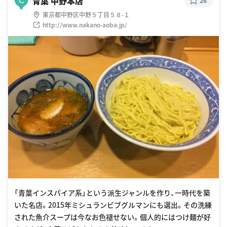
青葉 中野本店
26
東京都中野区中野５丁目５８-１
http://www.nakano-aoba.jp/
「青葉インスパイア系」という派生ジャンルを作り、一時代を築
いた名店。2015年ミシュランビブグルマンにも選出。その洗練
された魚介スープは今なお色褪せない。個人的にはつけ麺が好