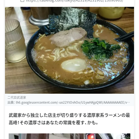
二代目武道家
出典：
lh6.googleusercontent.com/-uo22YtOvhOo/U1ywHAjpQWI/AAAAAAAAAEE/vpD
OYGHssV0/w460-h310-s0/2014-04-27
武蔵家から独立した店主が切り盛りする濃厚家系ラーメンの最
高峰！その濃厚さはあなたの常識を覆す、かも。