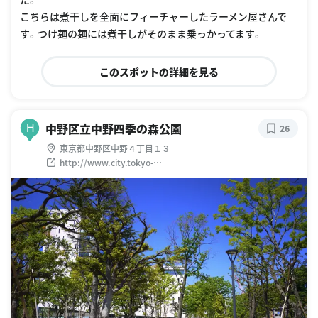
こちらは煮干しを全面にフィーチャーしたラーメン屋さんで
す。つけ麺の麺には煮干しがそのまま乗っかってます。
このスポットの詳細を見る
中野区立中野四季の森公園
H
26
東京都中野区中野４丁目１３
http://www.city.tokyo-
nakano.lg.jp/dept/503000/d005285.html