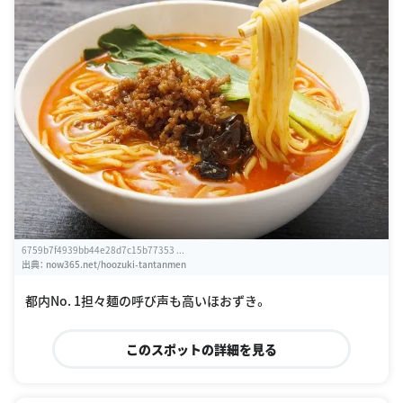
6759b7f4939bb44e28d7c15b77353 ...
出典：
now365.net/hoozuki-tantanmen
都内No. 1担々麺の呼び声も高いほおずき。
このスポットの詳細を見る