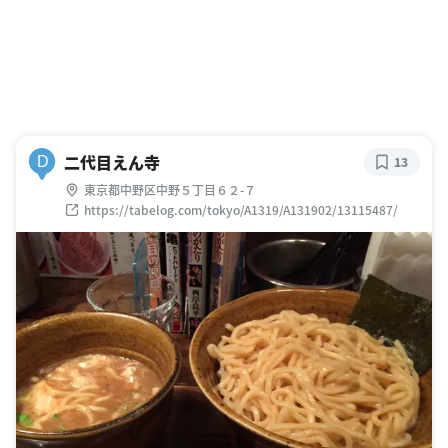
二代目えん寺
D
13
東京都中野区中野５丁目６２-７
https://tabelog.com/tokyo/A1319/A131902/13115487/