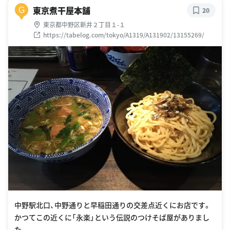
東京煮干屋本舗
G
20
東京都中野区新井２丁目１-１
https://tabelog.com/tokyo/A1319/A131902/13155269/
中野駅北口、中野通りと早稲田通りの交差点近くにお店です。
かつてこの近くに「永楽」という伝説のつけそば屋がありまし
た。