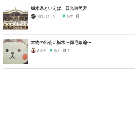
栃木県といえば、日光東照宮
関西が好っきゃねん
栃木
3
本物の出会い栃木〜両毛線編〜
みみみ
栃木
2