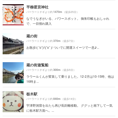
平柳星宮神社
1470m
パーラートチギより約
（徒歩25分）
なでうなぎがいる、パワースポット。 御朱印帳もおしゃれ
で、一目惚れ購入
蔵の街
370m
パーラートチギより約
（徒歩7分）
お散歩\( ˆoˆ)/\(ˆoˆ )/ ついでに開運スイーツで一息♪...
蔵の街遊覧船
300m
パーラートチギより約
（徒歩5分）
ラウールくんが変装して乗りました。12-2月は10-15時、他は
16時ま...
栃木駅
840m
パーラートチギより約
（徒歩14分）
宇津野洞窟を出たら再び長距離移動。 ググッと南下して一気
に栃木駅方面へ。...