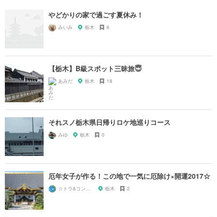
やどかりの家で過ごす夏休み！
みいみ
栃木
6
【栃木】B級スポット三昧旅😇
あみだ
栃木
18
それスノ栃木県日帰りロケ地巡りコース
みゆ
栃木
0
厄年女子が作る！この地で一気に厄除け×開運2017☆
☆トラ&コン2016-10月生-3班☆
栃木
2