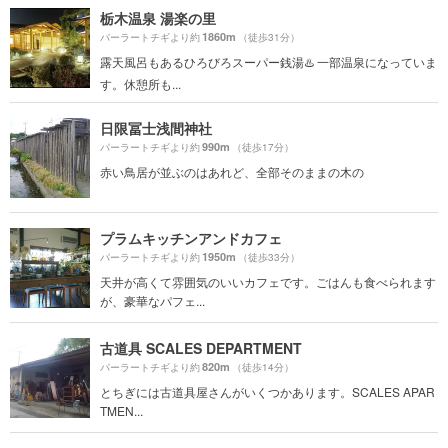
栃木温泉 湯楽の里
1860m
パーラートチギより約
（徒歩31分）
露天風呂もあるひろびろスーパー銭湯♨️ 一部温泉になっていま
す。休憩所も...
日限冨士浅間神社
990m
パーラートチギより約
（徒歩17分）
赤い鳥居が並ぶのはあれど、全部そのままの木の
プラムキッチンアンドカフェ
1950m
パーラートチギより約
（徒歩33分）
天井が高くて雰囲気のいいカフェです。ごはんも食べられます
が、豪華なパフェ...
古道具 SCALES DEPARTMENT
820m
パーラートチギより約
（徒歩14分）
とちぎには古道具屋さんがいくつかあります。SCALES APAR
TMEN...