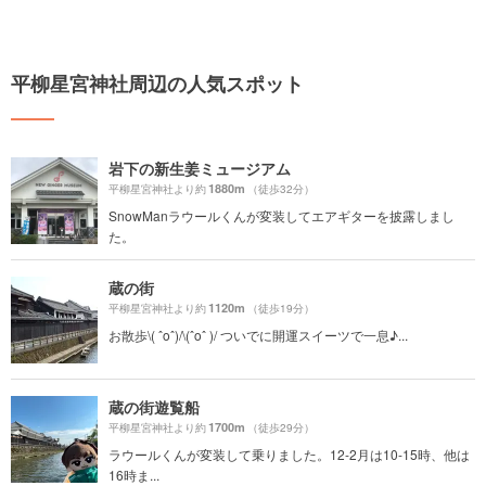
平柳星宮神社周辺の人気スポット
岩下の新生姜ミュージアム
1880m
平柳星宮神社より約
（徒歩32分）
SnowManラウールくんが変装してエアギターを披露しまし
た。
蔵の街
1120m
平柳星宮神社より約
（徒歩19分）
お散歩\( ˆoˆ)/\(ˆoˆ )/ ついでに開運スイーツで一息♪...
蔵の街遊覧船
1700m
平柳星宮神社より約
（徒歩29分）
ラウールくんが変装して乗りました。12-2月は10-15時、他は
16時ま...