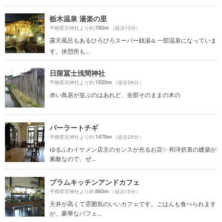
栃木温泉 湯楽の里
780m
平柳星宮神社より約
（徒歩13分）
露天風呂もあるひろびろスーパー銭湯♨️ 一部温泉になっていま
す。休憩所も...
日限冨士浅間神社
1520m
平柳星宮神社より約
（徒歩26分）
赤い鳥居が並ぶのはあれど、全部そのままの木の
パーラートチギ
1470m
平柳星宮神社より約
（徒歩25分）
ゆるふわイケメン店主のセンスが光るお店✨ 和洋折衷の建築が
素敵なので、ぜ...
プラムキッチンアンドカフェ
860m
平柳星宮神社より約
（徒歩15分）
天井が高くて雰囲気のいいカフェです。ごはんも食べられます
が、豪華なパフェ...