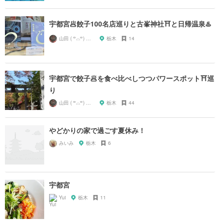
宇都宮🥟餃子100名店巡りと古峯神社⛩と日帰温泉♨️
山田 ( ꒪⌓꒪) ストレンジ
栃木
14
宇都宮で餃子🥟を食べ比べしつつパワースポット⛩巡
り
山田 ( ꒪⌓꒪) ストレンジ
栃木
44
やどかりの家で過ごす夏休み！
みいみ
栃木
6
宇都宮
Yui
栃木
11