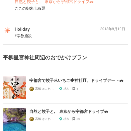
自然と餃子と。 東京から宇都宮ドライブ🚗
ここの御朱印綺麗
Holiday
2018年9月19日
#宗教施設
平柳星宮神社周辺のおでかけプラン
宇都宮で餃子🥟いちご🍓神社⛩、ドライブデート🚗
高橋 はにわ ブラックパンサー
栃木
5
自然と餃子と。 東京から宇都宮ドライブ🚗
高橋 はにわ ブラックパンサー
栃木
30