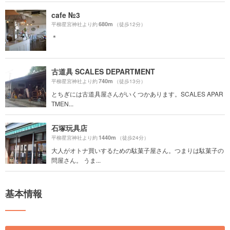
cafe №3
680m
平柳星宮神社より約
（徒歩12分）
＊
古道具 SCALES DEPARTMENT
740m
平柳星宮神社より約
（徒歩13分）
とちぎには古道具屋さんがいくつかあります。SCALES APAR
TMEN...
石塚玩具店
1440m
平柳星宮神社より約
（徒歩24分）
大人がオトナ買いするための駄菓子屋さん。つまりは駄菓子の
問屋さん。 うま...
基本情報