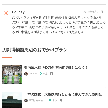
Holiday
2018年6月30日
#レストラン #博物館 #科学館 #0歳･1歳･2歳の赤ちゃん(乳児･幼
児)OK #3歳･4歳･5歳･6歳(幼児)が楽しめる #小学生の子供が楽しめ
る #中学生･高校生の子供が楽しめる #子供と一緒に大人も楽しめ
る #駐車場あり #駅から近い #雨でもOK #売店あり
刀剣博物館周辺のおでかけプラン
都内展示巡り⑩刀剣博物館で推しに会う！！
hatsuki
東京
0
日本の国技・大相撲興行とともに歩んできた墨田区
関西が好っきゃねん
東京
3