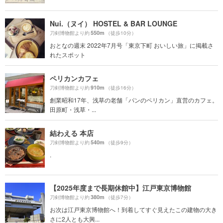
Nui.（ヌイ） HOSTEL & BAR LOUNGE
550m
刀剣博物館より約
（徒歩10分）
おとなの週末 2022年7月号「東京下町 おいしい旅」に掲載さ
れたスポット
ペリカンカフェ
910m
刀剣博物館より約
（徒歩16分）
創業昭和17年、浅草の老舗「パンのペリカン」直営のカフェ。
田原町・浅草・...
結わえる 本店
540m
刀剣博物館より約
（徒歩9分）
.
【2025年度まで長期休館中】江戸東京博物館
380m
刀剣博物館より約
（徒歩7分）
お次は江戸東京博物館へ！到着してすぐ見えたこの建物の大き
さに2人とも大興...