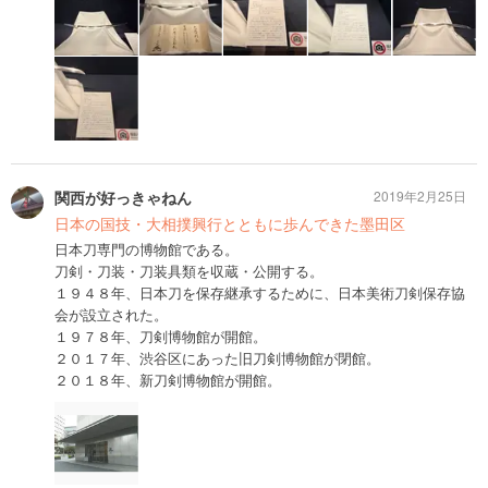
関西が好っきゃねん
2019年2月25日
日本の国技・大相撲興行とともに歩んできた墨田区
日本刀専門の博物館である。
刀剣・刀装・刀装具類を収蔵・公開する。
１９４８年、日本刀を保存継承するために、日本美術刀剣保存協
会が設立された。
１９７８年、刀剣博物館が開館。
２０１７年、渋谷区にあった旧刀剣博物館が閉館。
２０１８年、新刀剣博物館が開館。