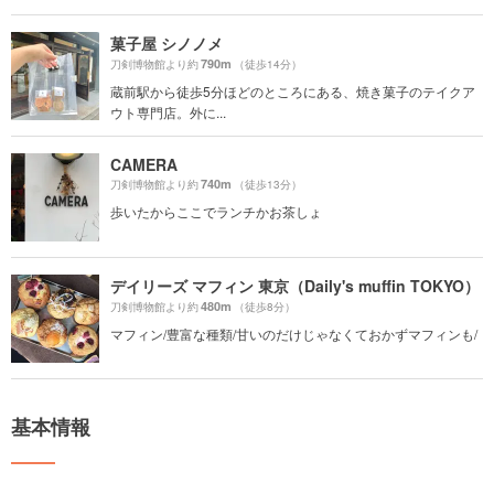
菓子屋 シノノメ
790m
刀剣博物館より約
（徒歩14分）
蔵前駅から徒歩5分ほどのところにある、焼き菓子のテイクア
ウト専門店。外に...
CAMERA
740m
刀剣博物館より約
（徒歩13分）
歩いたからここでランチかお茶しょ
デイリーズ マフィン 東京（Daily's muffin TOKYO）
480m
刀剣博物館より約
（徒歩8分）
マフィン/豊富な種類/甘いのだけじゃなくておかずマフィンも/
基本情報