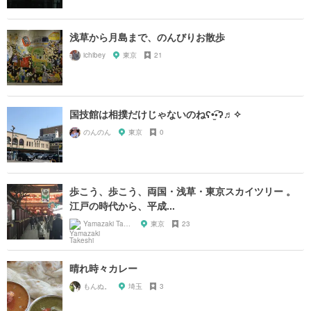
浅草から月島まで、のんびりお散歩
ichibey
東京
21
国技館は相撲だけじゃないのねʕ•̫͡•ʔ♬✧
のんのん
東京
0
歩こう、歩こう、両国・浅草・東京スカイツリー 。
江戸の時代から、平成...
Yamazaki Takeshi
東京
23
晴れ時々カレー
もんぬ。
埼玉
3