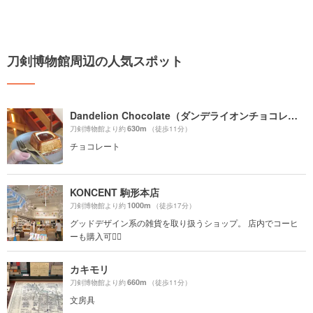
刀剣博物館周辺の人気スポット
Dandelion Chocolate（ダンデライオンチョコレート）
630m
刀剣博物館より約
（徒歩11分）
チョコレート
KONCENT 駒形本店
1000m
刀剣博物館より約
（徒歩17分）
グッドデザイン系の雑貨を取り扱うショップ。 店内でコーヒ
ーも購入可🙆‍♀️
カキモリ
660m
刀剣博物館より約
（徒歩11分）
文房具