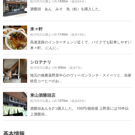
1430m
桂川河川公園より約
（徒歩24分）
酒饅頭 あん みそ 魚（鮭）を購入した。
来々軒
1140m
桂川河川公園より約
（徒歩19分）
高速道路のインターチェンジ近くで、バイクでも駐車しやすい
来々軒。 にんに...
シロテナリ
400m
桂川河川公園より約
（徒歩7分）
地元の無農薬野菜中心のヴィーガンランチ・スイーツと、自家
焙煎コーヒーのお...
東山酒饅頭店
1270m
桂川河川公園より約
（徒歩22分）
酒饅頭あんを2つ購入した。 100円/個前後 上野原には10件以
上酒饅頭...
基本情報