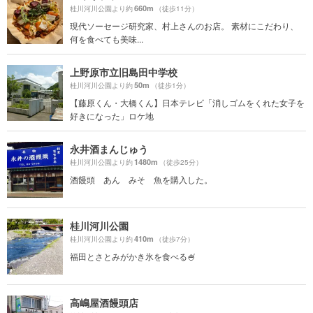
660m
桂川河川公園より約
（徒歩11分）
現代ソーセージ研究家、村上さんのお店。 素材にこだわり、
何を食べても美味...
上野原市立旧島田中学校
50m
桂川河川公園より約
（徒歩1分）
【藤原くん・大橋くん】日本テレビ「消しゴムをくれた女子を
好きになった」ロケ地
永井酒まんじゅう
1480m
桂川河川公園より約
（徒歩25分）
酒饅頭 あん みそ 魚を購入した。
桂川河川公園
410m
桂川河川公園より約
（徒歩7分）
福田とさとみがかき氷を食べる🍧
高嶋屋酒饅頭店