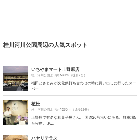
桂川河川公園周辺の人気スポット
いちやまマート上野原店
530m
桂川河川公園より約
（徒歩9分）
福田とさとみが文化祭打ち合わせの時に買い出しに行ったスー
パー
植松
1280m
桂川河川公園より約
（徒歩22分）
上野原で有名な和菓子屋さん。 国道20号沿いにある。駐車場5
台程度。 あ...
ハヤリテラス