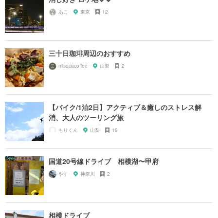
あこ
東京
12
三十日珈琲周辺のおすすめ
misocacoffee
山梨
2
【バイク/1泊2日】アクティブ＆癒しのストレス解
消、大人のツーリング旅
もりくん
山梨
19
国道20号線ドライブ 相模湖〜甲府
やす
神奈川
2
相模ドライブ