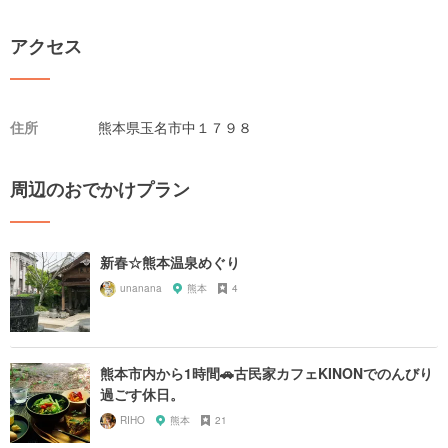
アクセス
住所
熊本県玉名市中１７９８
周辺のおでかけプラン
新春☆熊本温泉めぐり
unanana
熊本
4
熊本市内から1時間🚗古民家カフェKINONでのんびり
過ごす休日。
RIHO
熊本
21