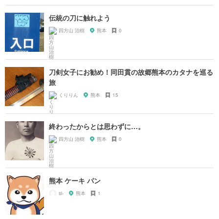
伝統の刀に触れよう
四方山 治樹
熊本
0
刀剣女子にお勧め！同田貫の故郷熊本のカタナを巡る
旅
くりりん
熊本
15
終わったからとは思わずに…。
四方山 治樹
熊本
0
熊本 ケーキ パン
si-
熊本
1