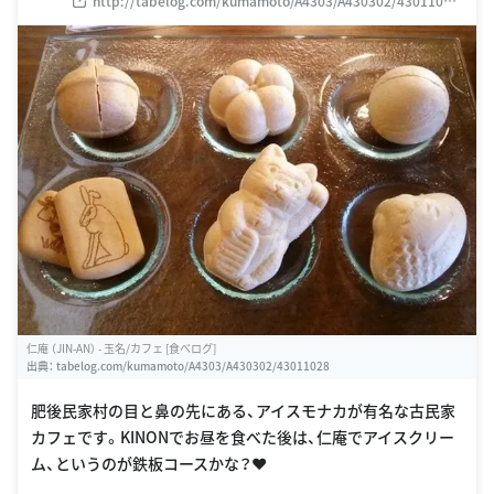
http://tabelog.com/kumamoto/A4303/A430302/43011028
/
仁庵 （JIN-AN） - 玉名/カフェ [食べログ]
出典：
tabelog.com/kumamoto/A4303/A430302/43011028
肥後民家村の目と鼻の先にある、アイスモナカが有名な古民家
カフェです。KINONでお昼を食べた後は、仁庵でアイスクリー
ム、というのが鉄板コースかな？❤️