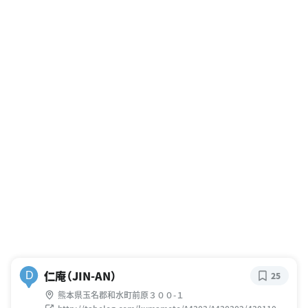
仁庵（JIN-AN）
D
25
熊本県玉名郡和水町前原３００-１