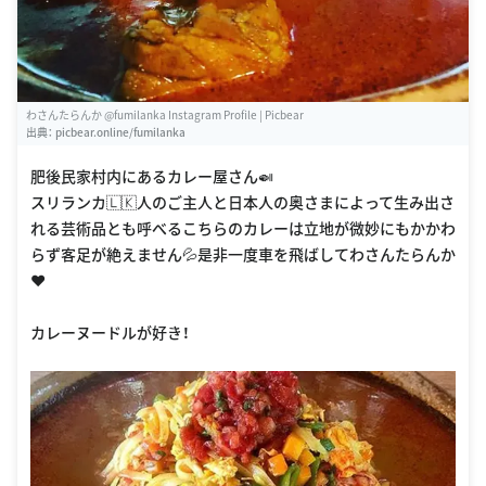
わさんたらんか @fumilanka Instagram Profile | Picbear
出典：
picbear.online/fumilanka
肥後民家村内にあるカレー屋さん🍛
スリランカ🇱🇰人のご主人と日本人の奥さまによって生み出さ
れる芸術品とも呼べるこちらのカレーは立地が微妙にもかかわ
らず客足が絶えません💦是非一度車を飛ばしてわさんたらんか
❤️
カレーヌードルが好き！