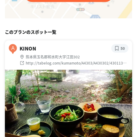
このプランのスポット一覧
KINON
A
50
熊本県玉名郡和水町大字江田302
http://tabelog.com/kumamoto/A4303/A430302/43011340
/