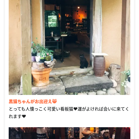
黒猫ちゃんがお出迎え😸
とっても人懐っこく可愛い看板猫❤️運がよければ会いに来てく
れます❤️