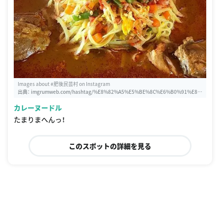
Images about #肥後民芸村 on Instagram
出典：
imgrumweb.com/hashtag/%E8%82%A5%E5%BE%8C%E6%B0%91%E8%
8A%B8%E6%9D%91
カレーヌードル
たまりまへんっ！
このスポットの詳細を見る