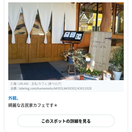
仁庵 （JIN-AN） - 玉名/カフェ [食べログ]
出典：
tabelog.com/kumamoto/A4303/A430302/43011028
外観。
綺麗な古民家カフェです＊
このスポットの詳細を見る