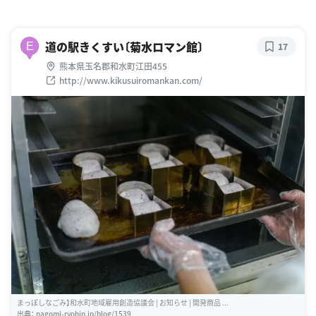
道の駅きくすい〔菊水ロマン館〕
E
17
熊本県玉名郡和水町江田455
http://www.kikusuiromankan.com/
まっぽしなごみ】和水町地域雇用創造協議会 | お知らせ | 開発商品 ...
出典：
nagomi-ryohin.jp/blog/1539