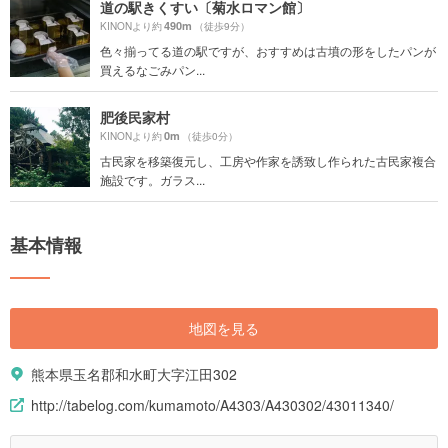
道の駅きくすい〔菊水ロマン館〕
490m
KINONより約
（徒歩9分）
色々揃ってる道の駅ですが、おすすめは古墳の形をしたパンが
買えるなごみパン...
肥後民家村
0m
KINONより約
（徒歩0分）
古民家を移築復元し、工房や作家を誘致し作られた古民家複合
施設です。ガラス...
基本情報
地図を見る
熊本県玉名郡和水町大字江田302
http://tabelog.com/kumamoto/A4303/A430302/43011340/