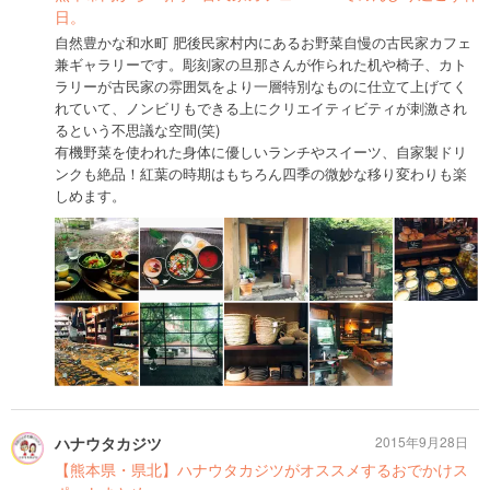
日。
自然豊かな和水町 肥後民家村内にあるお野菜自慢の古民家カフェ
兼ギャラリーです。彫刻家の旦那さんが作られた机や椅子、カト
ラリーが古民家の雰囲気をより一層特別なものに仕立て上げてく
れていて、ノンビリもできる上にクリエイティビティが刺激され
るという不思議な空間(笑)
有機野菜を使われた身体に優しいランチやスイーツ、自家製ドリ
ンクも絶品！紅葉の時期はもちろん四季の微妙な移り変わりも楽
しめます。
ハナウタカジツ
2015年9月28日
【熊本県・県北】ハナウタカジツがオススメするおでかけス