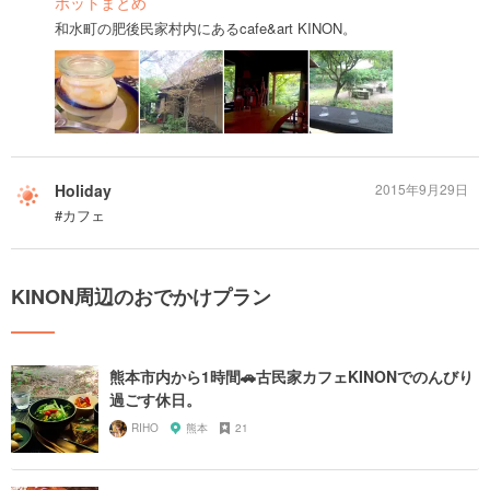
ポットまとめ
和水町の肥後民家村内にあるcafe&art KINON。
Holiday
2015年9月29日
#カフェ
KINON周辺のおでかけプラン
熊本市内から1時間🚗古民家カフェKINONでのんびり
過ごす休日。
RIHO
熊本
21