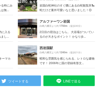
いる時にみ
岩国白蛇神社のすぐ隣にある白蛇観覧所🐍
無...
蛇だけど案外可愛いなと思いました！😊
アルファーワン岩国
1750m
白崎八幡宮より約
（徒歩30分）
内に入る
2日目の宿泊はこちら。 大浴場がついてい
し...
るのが大きなポイント！ かなり歩...
西岩国駅
1240m
）
白崎八幡宮より約
（徒歩21分）
風キーマカ
昭和な雰囲気を感じられる、レトロな建物
です！ 2006年に国の登録有形文...
ツイートする
LINEで送る