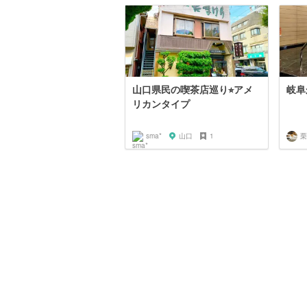
山口県民の喫茶店巡り⭐︎アメ
岐阜
リカンタイプ
sma*
山口
1
栗