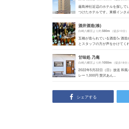
厳島神社近辺のホテルを探して
つけたホテルです。東横インさんは
酒井酒造(株)
580m
白崎八幡宮より約
（徒歩10分）
五橋が造られている酒造🍶 酒造
とスタッフの方が声をかけてくれま
甘味処 乃庵
1050m
白崎八幡宮より約
（徒歩18分
2022年5月22日（日）放送 和
レー 1,000円 贅沢あん...
シェアする