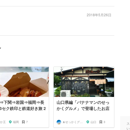
2018年5月26日
ン
⇒下関⇒岩国⇒福岡⇒長
山口県編「バナナマンのせっ
3セク鉄印と鉄道好き旅 2
かくグルメ」で登場したお店
か王
福岡
7
🍌せっかくグルメまにあ🍌
山口
3
ス
い