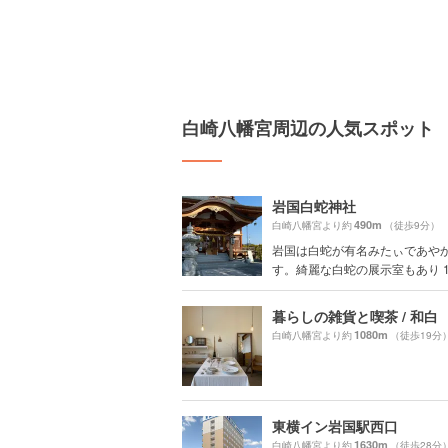
白崎八幡宮周辺の人気スポット
岩国白蛇神社
490m
白崎八幡宮より約
（徒歩9分）
岩国は白蛇が有名みたぃであや
す。綺麗な白蛇の展示室もあり 10.
暮らしの雑貨と喫茶 / 和白
1080m
白崎八幡宮より約
（徒歩19分
東横イン岩国駅西口
1630m
白崎八幡宮より約
（徒歩28分