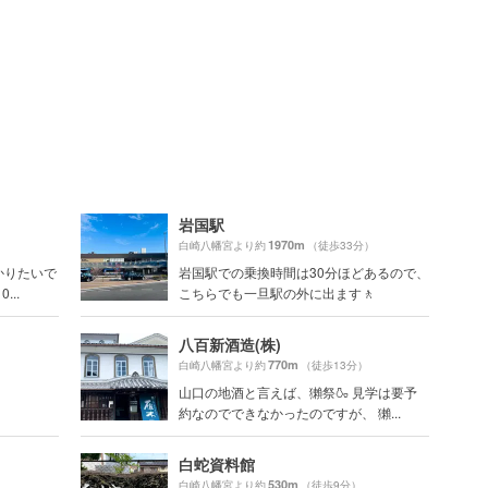
岩国駅
1970m
白崎八幡宮より約
（徒歩33分）
かりたいで
岩国駅での乗換時間は30分ほどあるので、
..
こちらでも一旦駅の外に出ます🚶
八百新酒造(株)
770m
）
白崎八幡宮より約
（徒歩13分）
山口の地酒と言えば、獺祭🍶 見学は要予
約なのでできなかったのですが、 獺...
白蛇資料館
530m
）
白崎八幡宮より約
（徒歩9分）