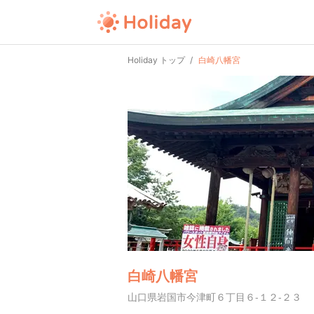
Holiday トップ
白崎八幡宮
白崎八幡宮
山口県岩国市今津町６丁目６-１２-２３