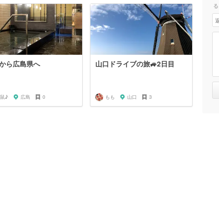
る
から広島県へ
山口ドライブの旅🚙2日目
鼠♪
広島
0
もも
山口
3