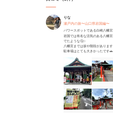
りな
瀬戸内の旅〜山口県岩国編〜
パワースポットである白崎八幡宮
岩国では有名な活気のある八幡宮
でたような🤔✨
八幡宮までは坂や階段があります
駐車場はとても大きかったです🚗