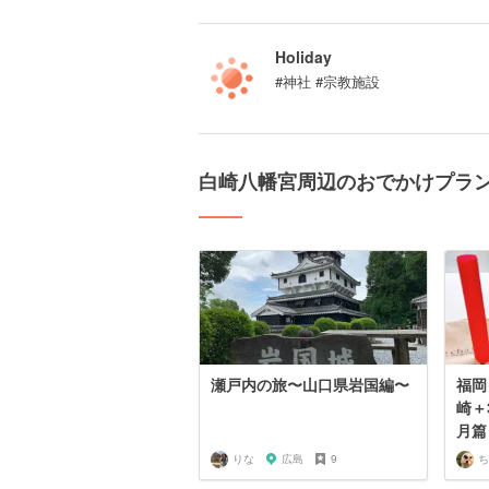
Holiday
#神社 #宗教施設
白崎八幡宮周辺のおでかけプラ
瀬戸内の旅〜山口県岩国編〜
福岡
崎＋
月篇
りな
広島
9
ち