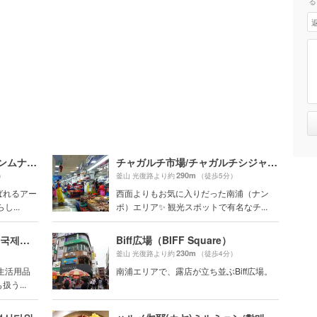
る
甘川洞文化村/カムチョンドンムナマウル/Gamcheon Culture Village/감천동문화마을
チャガルチ市場/チャガルチシジャン/자갈치시장
290m
）
釜山 光復路より約
（徒歩5分）
ばれるアー
西面よりもお気に入りだった南浦（ナン
...
ポ）エリア✨ 観光スポットで有名なチ...
国際市場/クッチェシジャン/국제시장
Biff広場（BIFF Square）
230m
釜山 光復路より約
（徒歩4分）
生活用品
南浦エリアで、露店が立ち並ぶBiff広場。
う...