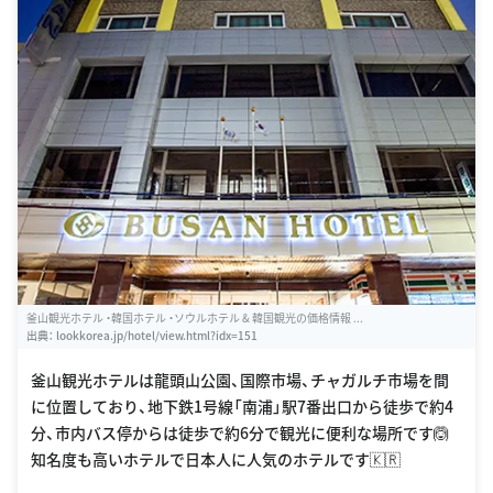
釜山観光ホテル ・韓国ホテル ・ソウルホテル & 韓国観光の価格情報 ...
出典：
lookkorea.jp/hotel/view.html?idx=151
釜山観光ホテルは龍頭山公園、国際市場、チャガルチ市場を間
に位置しており、地下鉄1号線「南浦」駅7番出口から徒歩で約4
分、市内バス停からは徒歩で約6分で観光に便利な場所です🙆
知名度も高いホテルで日本人に人気のホテルです🇰🇷