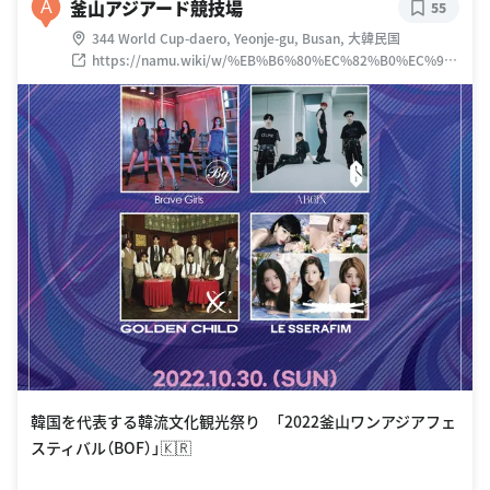
釜山アジアード競技場
A
55
344 World Cup-daero, Yeonje-gu, Busan, 大韓民国
https://namu.wiki/w/%EB%B6%80%EC%82%B0%EC%95
%84%EC%8B%9C%EC%95%84%EB%93%9C%EC%A3%BC
%EA%B2%BD%EA%B8%B0%EC%9E%A5
韓国を代表する韓流文化観光祭り 「2022釜山ワンアジアフェ
スティバル（BOF）」🇰🇷