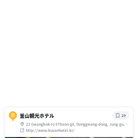
釜山観光ホテル
B
29
23 Gwangbok-ro 97beon-gil, Donggwang-dong, Jung-gu,
Busan, 大韓民国
http://www.busanhotel.kr/