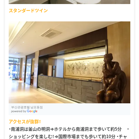
スタンダードツイン
부산관광호텔 남포동점
G
oogle Places
アクセスが抜群！
・南浦洞は釜山の明洞⇒ホテルから南浦洞まで歩いて約5分 ・
ショッピングを楽しむ！⇒国際市場までも歩いて約10分 ・チャ