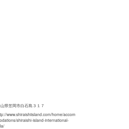
岡山県笠岡市白石島３１７
ttp://www.shiraishiisland.com/home/accom
dations/shiraishi-island-international-
lla/