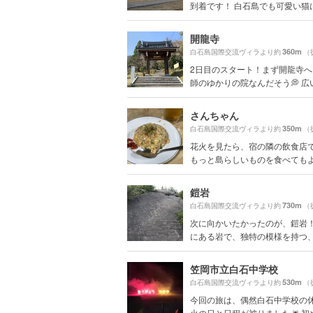
到着です！ 白石島でも可愛い猫に.
開龍寺
360m
白石島国際交流ヴィラより約
（
2日目のスタート！まず開龍寺へ
師のゆかりの院なんだそう💭 広い.
さんちゃん
350m
白石島国際交流ヴィラより約
（
花火を見たら、宿の隣の飲食店
もっと島らしいものを食べてもよか
鎧岩
730m
白石島国際交流ヴィラより約
（
次に向かいたかったのが、鎧岩！
にある岩で、独特の模様を持つ、国
笠岡市立白石中学校
530m
白石島国際交流ヴィラより約
（
今回の旅は、偶然白石中学校の
火の日と日程が被りました🎆 初めて