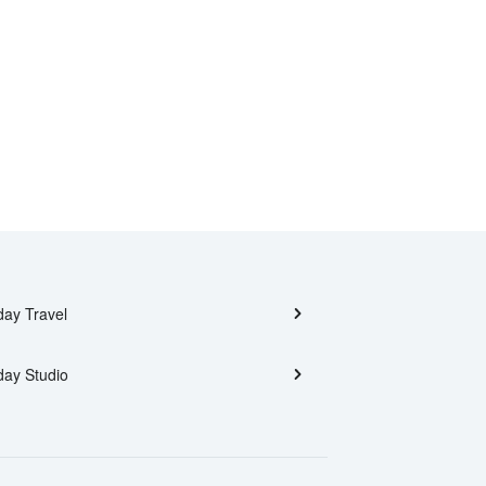
day Travel
day Studio