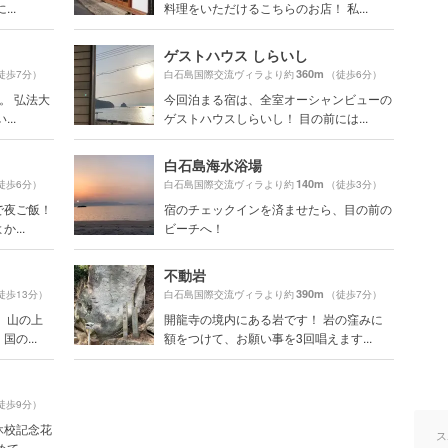
..
料理をいただけるこちらのお店！ 私...
ゲストハウス しらいし
360m
徒歩7分）
白石島国際交流ヴィラより約
（徒歩6分）
。 弘法大
今回泊まる宿は、全室オーシャンビューの
..
ゲストハウスしらいし！ 目の前には...
白石島海水浴場
140m
徒歩6分）
白石島国際交流ヴィラより約
（徒歩3分）
で夜ご飯！
宿のチェックインを済ませたら、目の前の
...
ビーチへ！
不動岩
390m
徒歩13分）
白石島国際交流ヴィラより約
（徒歩7分）
 山の上
開龍寺の境内にある岩です！ 岩の窪みに
の...
額をつけて、お願い事を3回唱えます...
徒歩9分）
休校記念花
ス
...