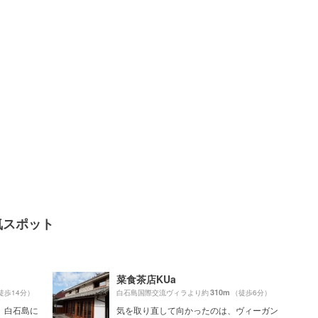
気スポット
菜食茶店KUa
310m
徒歩14分）
白石島国際交流ヴィラより約
（徒歩6分）
、白石島に
気を取り直して向かったのは、ヴィーガン