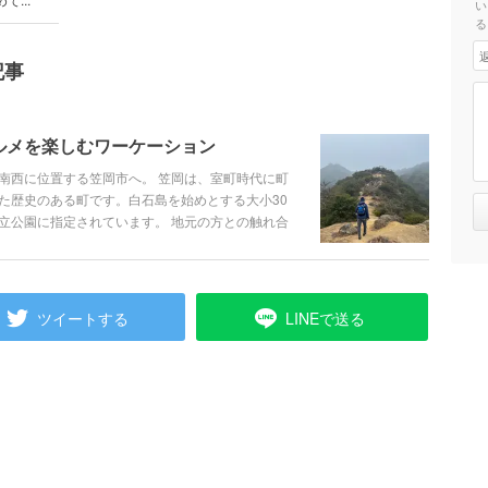
い
る
記事
ルメを楽しむワーケーション
南西に位置する笠岡市へ。 笠岡は、室町時代に町
た歴史のある町です。白石島を始めとする大小30
立公園に指定されています。 地元の方との触れ合
ることができました。
ツイートする
LINEで送る