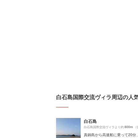
白石島国際交流ヴィラ周辺の人
白石島
800m
白石島国際交流ヴィラより約
（
真鍋島から高速船に乗って20分