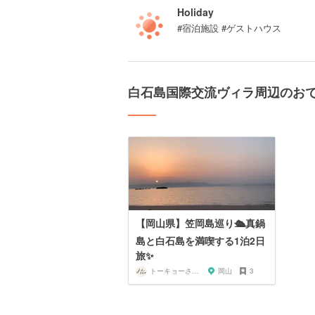
Holiday
#宿泊施設 #ゲストハウス
白石島国際交流ヴィラ周辺のお
【岡山県】笠岡島巡り🛳真鍋
島と白石島を満喫する1泊2日
旅✨
トーキョーさんぽ
岡山
3