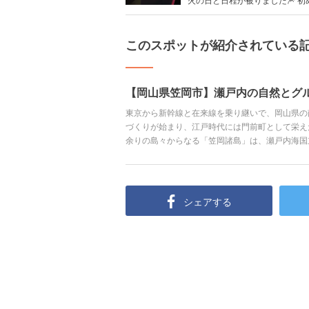
このスポットが紹介されている
【岡山県笠岡市】瀬戸内の自然とグ
東京から新幹線と在来線を乗り継いで、岡山県の
づくりが始まり、江戸時代には門前町として栄え
余りの島々からなる「笠岡諸島」は、瀬戸内海国
いを通して、また訪れたいと思える場所を見つけ
シェアする