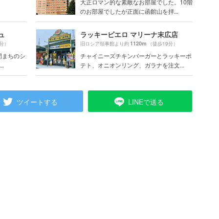
大正ロマン的な素敵なお部屋でした。10階
のお部屋でしたが正面に函館山を拝...
ュ
ラッキーピエロ マリーナ末広店
1120m
1分）
旧ロシア領事館より約
（徒歩19分）
間まちのシ
チャイニーズチキンバーガーとラッキーポ
.
テト、オニオンリング、ガラナを注文...
ツイートする
LINEで送る