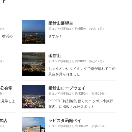
ット
函館山展望台
950m
2分）
旧ロシア領事館より約
（徒歩16分）
 横浜の
さすが！
函館山
980m
6分）
旧ロシア領事館より約
（徒歩17分）
ちょうどいいタイミングで霧が晴れてこの
景色を見られました
区公会堂
函館山ロープウェイ
1290m
2分）
旧ロシア領事館より約
（徒歩22分）
で見学しま
POPEYE特別編集 僕らのニッポン小旅行
案内。に掲載されたスポット
本店
ラビスタ函館ベイ
1440m
9分）
旧ロシア領事館より約
（徒歩25分）