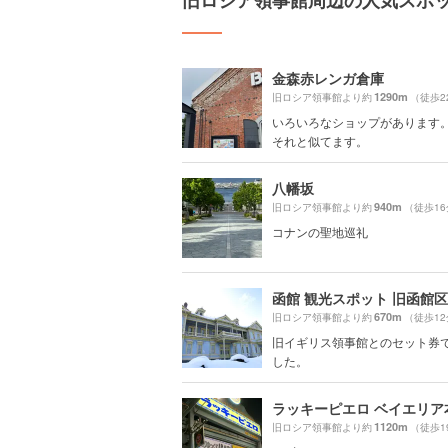
旧ロシア領事館周辺の人気スポ
金森赤レンガ倉庫
1290m
旧ロシア領事館より約
（徒歩2
いろいろなショップがあります。
それと似てます。
八幡坂
940m
旧ロシア領事館より約
（徒歩1
コナンの聖地巡礼
函館 観光スポット 旧函館
670m
旧ロシア領事館より約
（徒歩1
旧イギリス領事館とのセット券
した。
ラッキーピエロ ベイエリア
1120m
旧ロシア領事館より約
（徒歩1