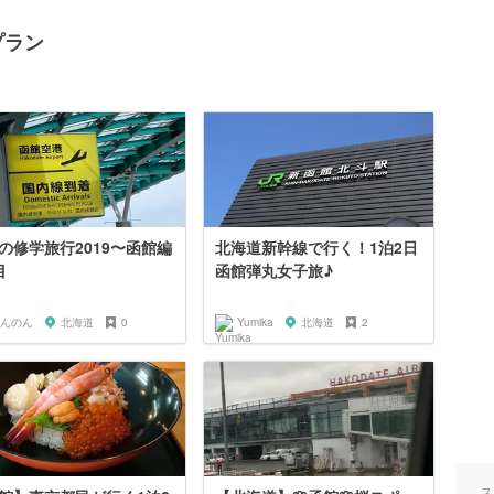
プラン
の修学旅行2019〜函館編
北海道新幹線で行く！1泊2日
目
函館弾丸女子旅♪
んのん
北海道
0
Yumika
北海道
2
ス