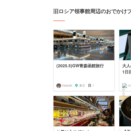
旧ロシア領事館周辺のおでかけ
(2025.5)GW青森函館旅行
大人
1日
hatsuki
東京
1
の