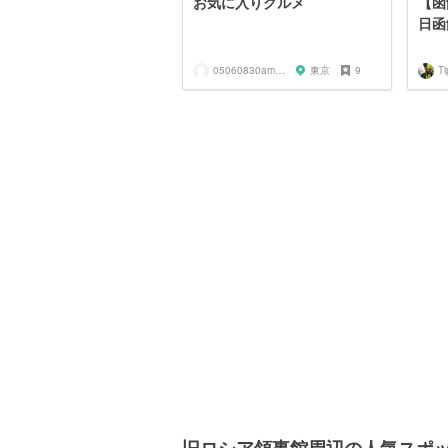
お気に入りグルメ
【函
日函
05060830amnos
東京
9
Ti