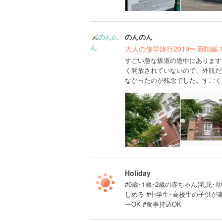
のんのん
大人の修学旅行2019〜函館編 
すごい急な坂道の途中にあります
く開放されていないので、外観だ
なかったのが残念でした。すごく
Holiday
#0歳･1歳･2歳の赤ちゃん(乳児･幼
しめる #中学生･高校生の子供が楽
ーOK #食事持込OK