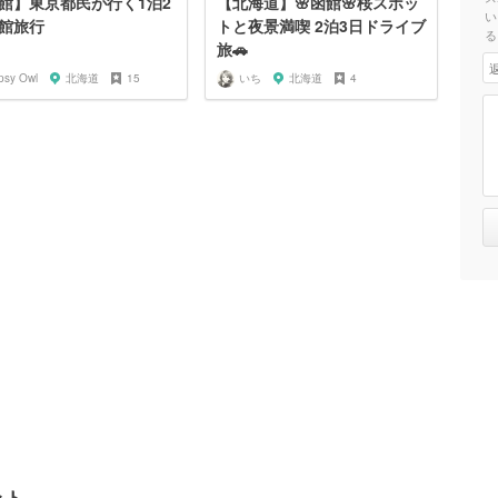
館】東京都民が行く1泊2
【北海道】🌸函館🌸桜スポッ
い
館旅行
トと夜景満喫 2泊3日ドライブ
る
旅🚗
psy Owl
北海道
15
いち
北海道
4