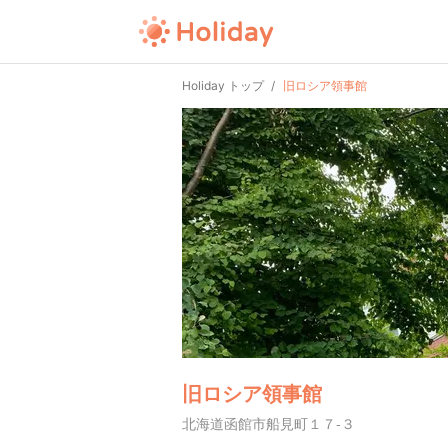
Holiday トップ
旧ロシア領事館
旧ロシア領事館
北海道函館市船見町１７-３