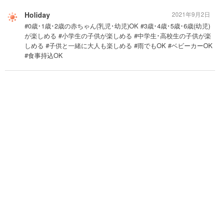
Holiday
2021年9月2日
#0歳･1歳･2歳の赤ちゃん(乳児･幼児)OK #3歳･4歳･5歳･6歳(幼児)
が楽しめる #小学生の子供が楽しめる #中学生･高校生の子供が楽
しめる #子供と一緒に大人も楽しめる #雨でもOK #ベビーカーOK
#食事持込OK