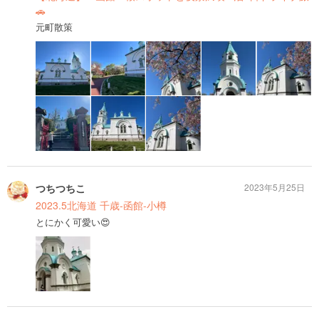
🚗
元町散策
つちつちこ
2023年5月25日
2023.5北海道 千歳-函館-小樽
とにかく可愛い😍