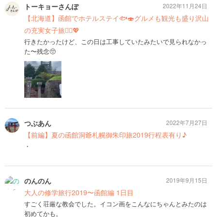
トーキョーさんぽ
2022年11月24日
【北海道】函館でホテルステイ🐟🍣グルメも観光も盛り沢山
の充実女子旅👯‍♀️💖
行きたかったけど、この日は工事していたみたいで見られなかっ
た〜残念🥺
つぶあん
2022年7月27日
【前編】夏の函館洞爺札幌御朱印旅2019行程表有り♪
・
のんのん
2019年9月15日
大人の修学旅行2019〜函館編 1日目
すごく荘厳な教会でした。イコン画をこんなにちゃんとみたのは
初めてかも。