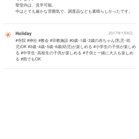
聖堂内は、見学可能。
中はとても厳かな雰囲気で、調度品なども素晴らしかったです。
Holiday
2017年1月6日
#寺院 #神社 #教会 #宗教施設 #0歳･1歳･2歳の赤ちゃん(乳児･幼
児)OK #3歳･4歳･5歳･6歳(幼児)が楽しめる #小学生の子供が楽しめ
る #中学生･高校生の子供が楽しめる #子供と一緒に大人も楽しめ
る #雨でもOK