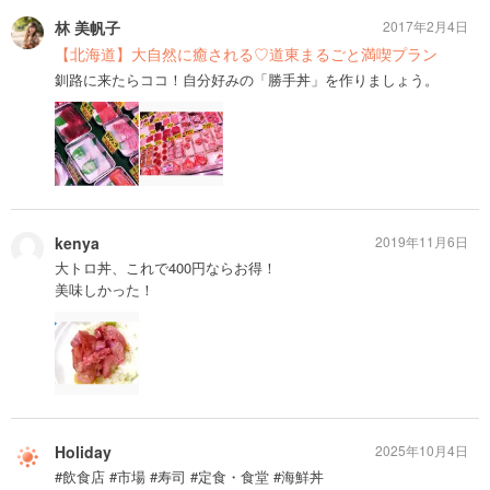
林 美帆子
2017年2月4日
【北海道】大自然に癒される♡道東まるごと満喫プラン
釧路に来たらココ！自分好みの「勝手丼」を作りましょう。
kenya
2019年11月6日
大トロ丼、これで400円ならお得！
美味しかった！
Holiday
2025年10月4日
#飲食店 #市場 #寿司 #定食・食堂 #海鮮丼