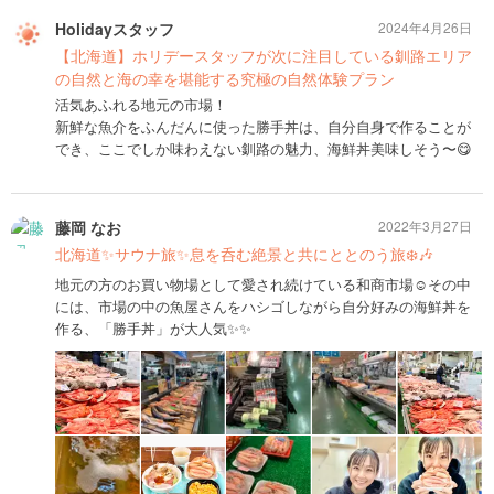
Holidayスタッフ
2024年4月26日
【北海道】ホリデースタッフが次に注目している釧路エリア
の自然と海の幸を堪能する究極の自然体験プラン
活気あふれる地元の市場！
新鮮な魚介をふんだんに使った勝手丼は、自分自身で作ることが
でき、ここでしか味わえない釧路の魅力、海鮮丼美味しそう〜😋
藤岡 なお
2022年3月27日
北海道✨サウナ旅✨息を呑む絶景と共にととのう旅❄️🎶
地元の方のお買い物場として愛され続けている和商市場☺️その中
には、市場の中の魚屋さんをハシゴしながら自分好みの海鮮丼を
作る、「勝手丼」が大人気✨✨