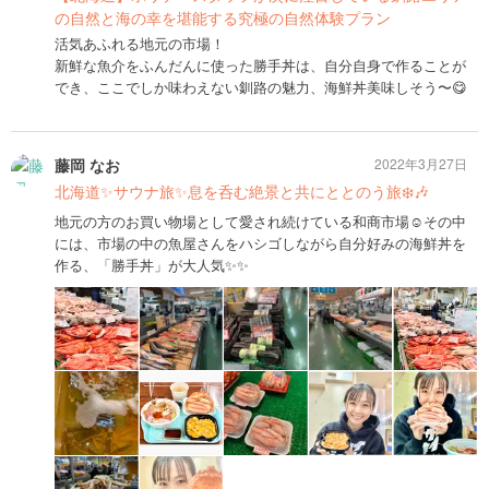
の自然と海の幸を堪能する究極の自然体験プラン
活気あふれる地元の市場！
新鮮な魚介をふんだんに使った勝手丼は、自分自身で作ることが
でき、ここでしか味わえない釧路の魅力、海鮮丼美味しそう〜😋
藤岡 なお
2022年3月27日
北海道✨サウナ旅✨息を呑む絶景と共にととのう旅❄️🎶
地元の方のお買い物場として愛され続けている和商市場☺️その中
には、市場の中の魚屋さんをハシゴしながら自分好みの海鮮丼を
作る、「勝手丼」が大人気✨✨