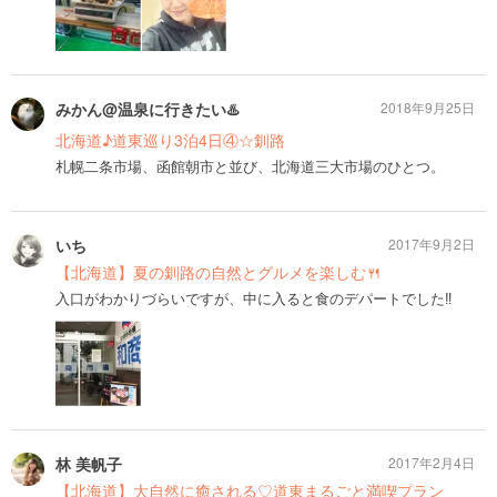
みかん@温泉に行きたい♨️
2018年9月25日
北海道♪道東巡り3泊4日④☆釧路
札幌二条市場、函館朝市と並び、北海道三大市場のひとつ。
いち
2017年9月2日
【北海道】夏の釧路の自然とグルメを楽しむ🍴
入口がわかりづらいですが、中に入ると食のデパートでした‼️
林 美帆子
2017年2月4日
【北海道】大自然に癒される♡道東まるごと満喫プラン