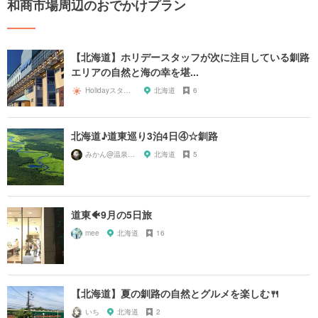
和商市場周辺のおでかけプラン
【北海道】ホリデースタッフが次に注目している釧路
エリアの自然と海の幸を堪...
Holidayスタッフ
北海道
6
北海道♪道東巡り3泊4日④☆釧路
みかん@温泉に行きたい♨️
北海道
5
道東🐠9月の5日旅
mee
北海道
16
【北海道】夏の釧路の自然とグルメを楽しむ🍴
いち
北海道
2