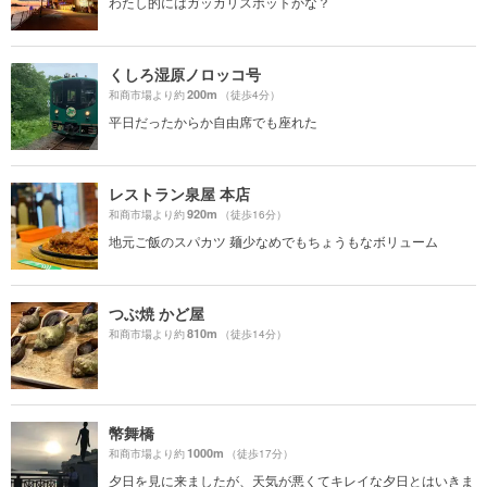
わたし的にはガッカリスポットかな？
くしろ湿原ノロッコ号
200m
和商市場より約
（徒歩4分）
平日だったからか自由席でも座れた
レストラン泉屋 本店
920m
和商市場より約
（徒歩16分）
地元ご飯のスパカツ 麺少なめでもちょうもなボリューム
つぶ焼 かど屋
810m
和商市場より約
（徒歩14分）
幣舞橋
1000m
和商市場より約
（徒歩17分）
夕日を見に来ましたが、天気が悪くてキレイな夕日とはいきま