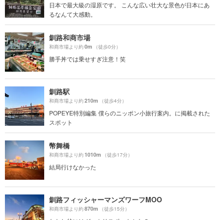
日本で最大級の湿原です。 こんな広い壮大な景色が日本にあ
るなんて大感動。
釧路和商市場
0m
和商市場より約
（徒歩0分）
勝手丼では乗せすぎ注意！笑
釧路駅
210m
和商市場より約
（徒歩4分）
POPEYE特別編集 僕らのニッポン小旅行案内。に掲載された
スポット
幣舞橋
1010m
和商市場より約
（徒歩17分）
結局行けなかった
釧路フィッシャーマンズワーフMOO
870m
和商市場より約
（徒歩15分）