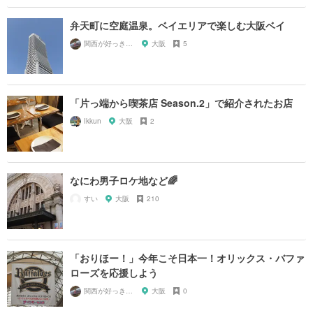
弁天町に空庭温泉。ベイエリアで楽しむ大阪ベイ
関西が好っきゃねん
大阪
5
「片っ端から喫茶店 Season.2」で紹介されたお店
Ikkun
大阪
2
なにわ男子ロケ地など🌈
すい
大阪
210
「おりほー！」今年こそ日本一！オリックス・バファ
ローズを応援しよう
関西が好っきゃねん
大阪
0