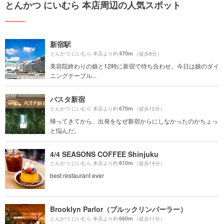
とんかつ にいむら 本店周辺の人気スポット
新宿駅
470m
とんかつ にいむら 本店より約
（徒歩8分）
美容院終わりの娘と12時に新宿で待ち合わせ。今日は娘のダイ
ニングテーブル...
バスタ新宿
670m
とんかつ にいむら 本店より約
（徒歩12分）
帰ってきてから、出発をなぜ新宿からにしなかったのかちょっ
と悩んだ。
4/4 SEASONS COFFEE Shinjuku
810m
とんかつ にいむら 本店より約
（徒歩14分）
best restaurant ever
Brooklyn Parlor（ブルックリンパーラー）
660m
とんかつ にいむら 本店より約
（徒歩11分）