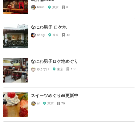
Ikkun
東京
0
なにわ男子 ロケ地
ohagi
東京
45
なにわ男子ロケ地めぐり
ゆきすけ
東京
186
スイーツめぐり🍰更新中
ar
東京
79