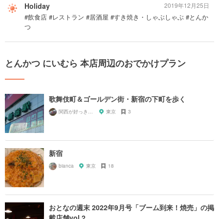
Holiday
2019年12月25日
#飲食店 #レストラン #居酒屋 #すき焼き・しゃぶしゃぶ #とんか
つ
とんかつ にいむら 本店周辺のおでかけプラン
歌舞伎町＆ゴールデン街・新宿の下町を歩く
関西が好っきゃねん
東京
3
新宿
bianca
東京
18
おとなの週末 2022年9月号「ブーム到来！焼売」の掲
載店舗vol.2