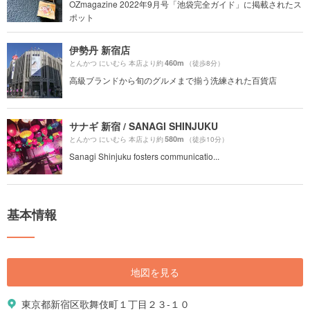
OZmagazine 2022年9月号「池袋完全ガイド」に掲載されたス
ポット
伊勢丹 新宿店
460m
とんかつ にいむら 本店より約
（徒歩8分）
高級ブランドから旬のグルメまで揃う洗練された百貨店
サナギ 新宿 / SANAGI SHINJUKU
580m
とんかつ にいむら 本店より約
（徒歩10分）
Sanagi Shinjuku fosters communicatio...
基本情報
地図を見る
東京都新宿区歌舞伎町１丁目２３-１０