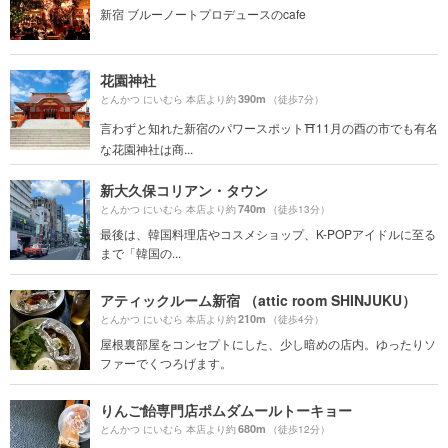
新宿 ブルーノートプロデュースのcafe
花園神社
390m
とんかつ にいむら 本店より約
（徒歩7分）
言わずと知れた新宿のパワースポット⛩11月の酉の市でも有名
な花園神社は商...
新大久保コリアン・タウン
740m
とんかつ にいむら 本店より約
（徒歩13分）
最後は、韓国料理店やコスメショップ、K-POPアイドルに至る
まで「韓国の...
アティックルーム新宿 （attic room SHINJUKU）
210m
とんかつ にいむら 本店より約
（徒歩4分）
屋根裏部屋をコンセプトにした、少し暗めの店内。ゆったりソ
ファーでくつろげます。
りんご飴専門店ポムダムールトーキョー
680m
とんかつ にいむら 本店より約
（徒歩12分）