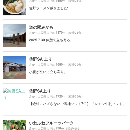
1550m
みかも山公園より約
（徒歩26分）
佐野ラーメン戴きました❗️
道の駅みかも
1370m
みかも山公園より約
（徒歩23分）
2025.7.30 休憩で立ち寄る。
佐野SA 上り
1680m
みかも山公園より約
（徒歩29分）
小腹が空いて立ち寄り。
佐野SA上り
1720m
みかも山公園より約
（徒歩29分）
【絶対にハズさないご当地ソフト7位】 「レモン牛乳ソフト」
いわふねフルーツパーク
230m
みかも山公園より約
（徒歩4分）