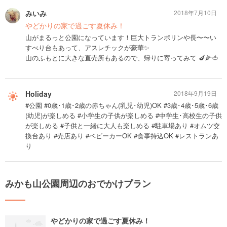
みいみ
2018年7月10日
やどかりの家で過ごす夏休み！
山がまるっと公園になっています！巨大トランポリンや長〜〜い
すべり台もあって、アスレチックが豪華✨
山のふもとに大きな直売所もあるので、帰りに寄ってみて 🍆🌽🍅
Holiday
2018年9月19日
#公園 #0歳･1歳･2歳の赤ちゃん(乳児･幼児)OK #3歳･4歳･5歳･6歳
(幼児)が楽しめる #小学生の子供が楽しめる #中学生･高校生の子供
が楽しめる #子供と一緒に大人も楽しめる #駐車場あり #オムツ交
換台あり #売店あり #ベビーカーOK #食事持込OK #レストランあ
り
みかも山公園周辺のおでかけプラン
やどかりの家で過ごす夏休み！