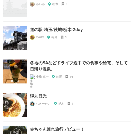
みいみ
栃木
6
道の駅-埼玉/茨城/栃木-2day
morim
福島
3
各地のSAなどドライブ途中での食事や給電、そして
日帰り温泉。
小柳 恵一
静岡
16
弾丸日光
ちきーた。
栃木
1
赤ちゃん連れ旅行デビュー！