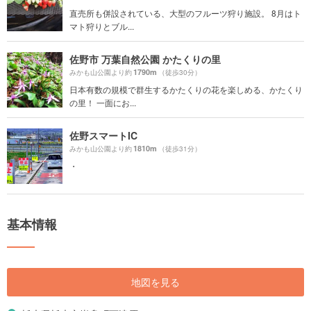
直売所も併設されている、大型のフルーツ狩り施設。 8月はト
マト狩りとブル...
佐野市 万葉自然公園 かたくりの里
1790m
みかも山公園より約
（徒歩30分）
日本有数の規模で群生するかたくりの花を楽しめる、かたくり
の里！ 一面にお...
佐野スマートIC
1810m
みかも山公園より約
（徒歩31分）
・
基本情報
地図を見る