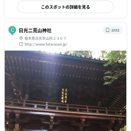
このスポットの詳細を見る
日光二荒山神社
C
1032
栃木県日光市山内２３０７
http://www.futarasan.jp/