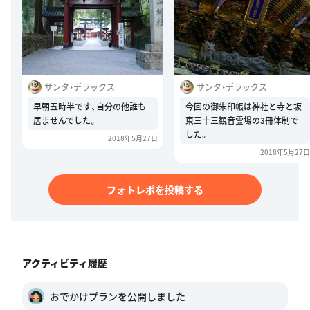
サンタ・デラックス
サンタ・デラックス
早朝五時半です、自分の他誰も
今回の御朱印帳は神社と寺と坂
居ませんでした。
東三十三観音霊場の3冊体制で
した。
2018年5月27日
2018年5月27日
フォトレポを投稿する
アクティビティ履歴
おでかけプランを公開しました