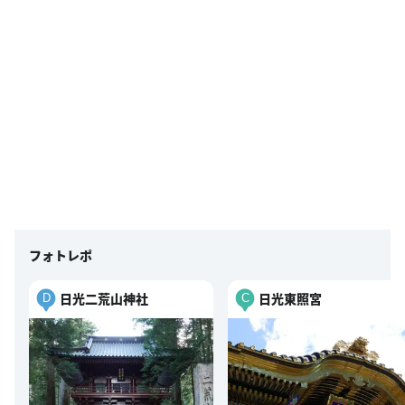
フォトレポ
日光二荒山神社
日光東照宮
D
C