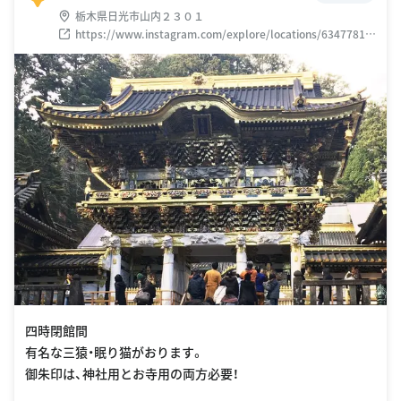
栃木県日光市山内２３０１
https://www.instagram.com/explore/locations/63477819
6
四時閉館間
有名な三猿・眠り猫がおります。
御朱印は、神社用とお寺用の両方必要！