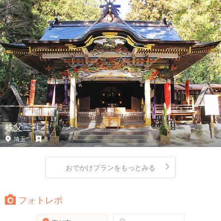
秩父三社
埼玉
8
おでかけプランをもっとみる
フォトレポ