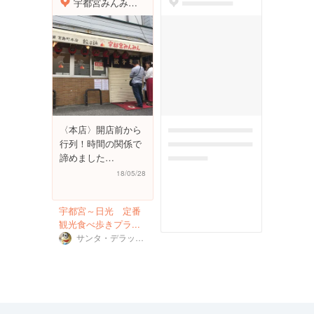
宇都宮みんみん駅東口店
dummyspot
〈本店〉開店前から
dummymessagefor
行列！時間の関係で
photoreportplac
諦めました…
eholder
18/05/28
宇都宮～日光 定番
観光食べ歩きプラ...
サンタ・デラックス