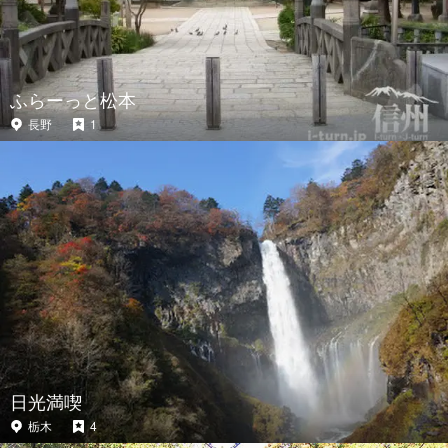
ふらーっと松本
長野
1
日光満喫
栃木
4