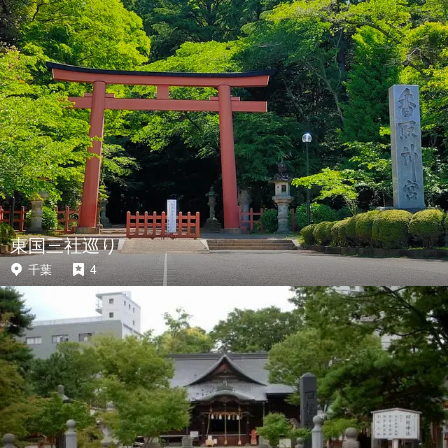
東国三社巡り
千葉
4