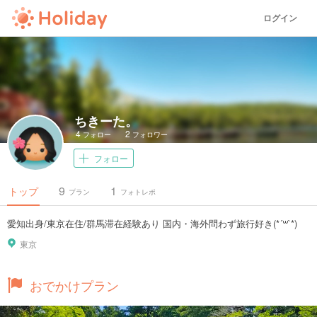
ログイン
ちきーた。
4
2
フォロー
フォロワー
フォロー
9
1
トップ
プラン
フォトレポ
愛知出身/東京在住/群馬滞在経験あり 国内・海外問わず旅行好き(*´꒳`*)
東京
おでかけプラン