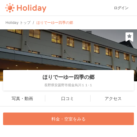
ログイン
Holiday トップ
ほりでーゆー四季の郷
ほりでーゆー四季の郷
長野県安曇野市堀金烏川１１-１
写真・動画
口コミ
アクセス
料金・空室をみる