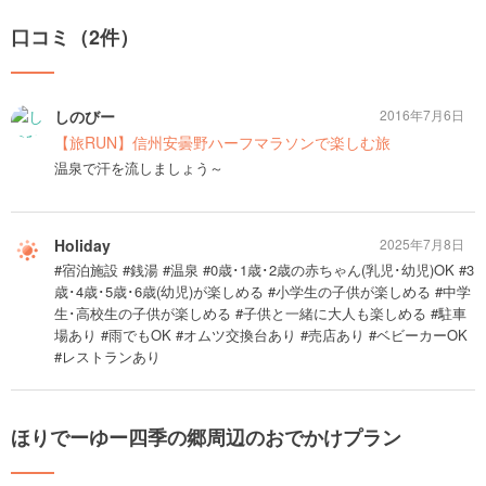
口コミ（2件）
しのびー
2016年7月6日
【旅RUN】信州安曇野ハーフマラソンで楽しむ旅
温泉で汗を流しましょう～
Holiday
2025年7月8日
#宿泊施設 #銭湯 #温泉 #0歳･1歳･2歳の赤ちゃん(乳児･幼児)OK #3
歳･4歳･5歳･6歳(幼児)が楽しめる #小学生の子供が楽しめる #中学
生･高校生の子供が楽しめる #子供と一緒に大人も楽しめる #駐車
場あり #雨でもOK #オムツ交換台あり #売店あり #ベビーカーOK
#レストランあり
ほりでーゆー四季の郷周辺のおでかけプラン