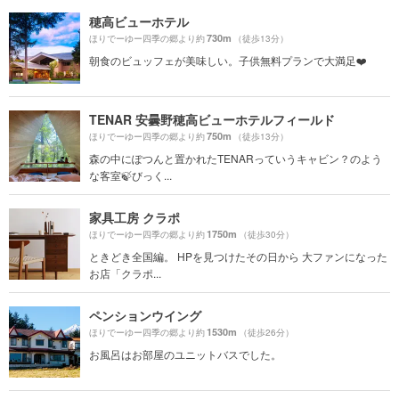
穂高ビューホテル
730m
ほりでーゆー四季の郷より約
（徒歩13分）
朝食のビュッフェが美味しい。子供無料プランで大満足❤️
TENAR 安曇野穂高ビューホテルフィールド
750m
ほりでーゆー四季の郷より約
（徒歩13分）
森の中にぽつんと置かれたTENARっていうキャビン？のよう
な客室🍃びっく...
家具工房 クラポ
1750m
ほりでーゆー四季の郷より約
（徒歩30分）
ときどき全国編。 HPを見つけたその日から 大ファンになった
お店「クラポ...
ペンションウイング
1530m
ほりでーゆー四季の郷より約
（徒歩26分）
お風呂はお部屋のユニットバスでした。