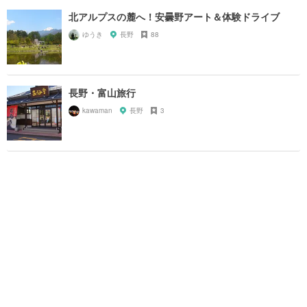
北アルプスの麓へ！安曇野アート＆体験ドライブ
ゆうき
長野
88
長野・富山旅行
kawaman
長野
3