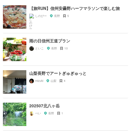
【旅RUN】信州安曇野ハーフマラソンで楽しむ旅
しのびー
長野
5
雨の日信州王道プラン
といこ
長野
10
山梨長野でアートぎゅぎゅっと
mizuki
山梨
4
202507北八ヶ岳
ぺい
長野
1