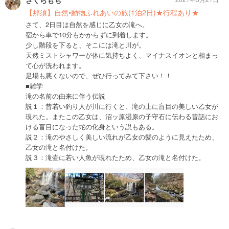
さくらもち
【那須】自然•動物ふれあいの旅(1泊2日)★行程あり★
さて、2日目は自然を感じに乙女の滝へ。
宿から車で10分もかからずに到着します。
少し階段を下ると、そこには滝と川が。
天然ミストシャワーが体に気持ちよく、マイナスイオンと相まっ
て心が洗われます。
足場も悪くないので、ぜひ行ってみて下さい！！
■雑学
滝の名前の由来に伴う伝説
説１：昔若い釣り人が川に行くと、滝の上に盲目の美しい乙女が
現れた。またこの乙女は、沼ッ原湿原の子守石に伝わる昔話にお
ける盲目になった蛇の化身という説もある。
説２：滝のやさしく美しい流れが乙女の髪のように見えたため、
乙女の滝と名付けた。
説３：滝壷に若い人魚が現れたため、乙女の滝と名付けた。