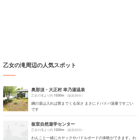
乙女の滝周辺の人気スポット
奥那須・大正村 幸乃湯温泉
1530m
乙女の滝より約
（徒歩26分）
綱の湯は入れば唇までくる深さ まさにドバドバ湯量ですごい
です
板室自然遊学センター
1320m
乙女の滝より約
（徒歩22分）
わんこと一緒にカヤックやパドルボードの体験ができます。わ