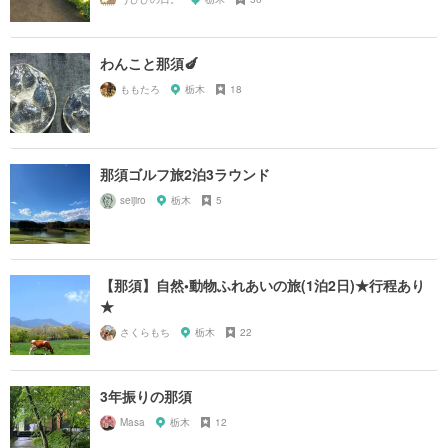
わんこと那須🍆
ももたろ
栃木
18
那須ゴルフ旅2泊3ラウンド
seijiro
栃木
5
【那須】自然•動物ふれあいの旅(1泊2日)★行程あり
★
さくらもち
栃木
22
3年振りの那須
Masa
栃木
12