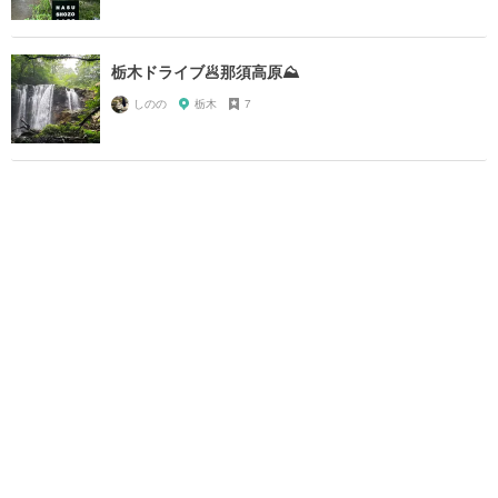
栃木ドライブ🥟那須高原⛰️
しのの
栃木
7