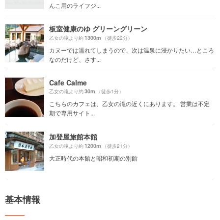
んこ用のライフジ...
板室健康のゆ グリーングリーン
1300m
乙女の滝より約
（徒歩22分）
カヌーでは濡れてしまうので、次は温泉に浸かりたい…ところ
なのだけど、さす...
Cafe Calme
30m
乙女の滝より約
（徒歩1分）
こちらのカフェは、乙女の滝の近くにあります。 営業は不定
期で専用サイト...
加登屋旅館本館
1200m
乙女の滝より約
（徒歩21分）
大正時代の本館と昭和初期の別館
基本情報