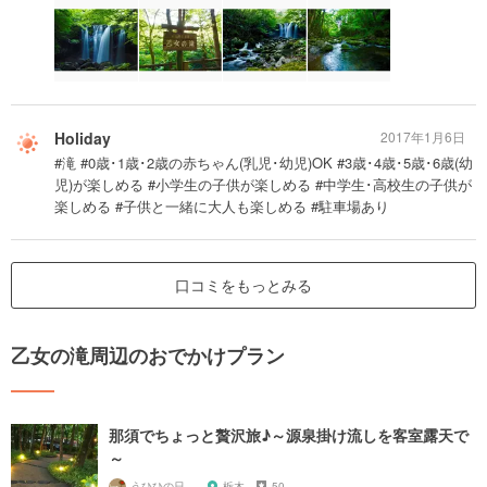
Holiday
2017年1月6日
#滝 #0歳･1歳･2歳の赤ちゃん(乳児･幼児)OK #3歳･4歳･5歳･6歳(幼
児)が楽しめる #小学生の子供が楽しめる #中学生･高校生の子供が
楽しめる #子供と一緒に大人も楽しめる #駐車場あり
口コミをもっとみる
乙女の滝周辺のおでかけプラン
那須でちょっと贅沢旅♪～源泉掛け流しを客室露天で
～
うひひの日。
栃木
50