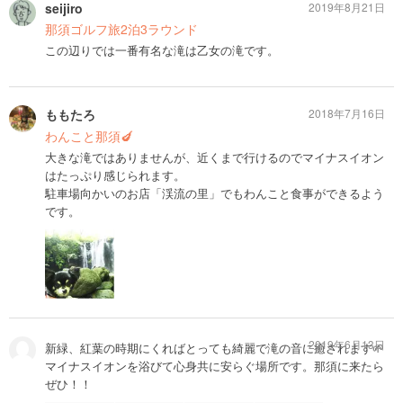
seijiro
2019年8月21日
那須ゴルフ旅2泊3ラウンド
この辺りでは一番有名な滝は乙女の滝です。
ももたろ
2018年7月16日
わんこと那須🍆
大きな滝ではありませんが、近くまで行けるのでマイナスイオン
はたっぷり感じられます。
駐車場向かいのお店「渓流の里」でもわんこと食事ができるよう
です。
2019年6月13日
新緑、紅葉の時期にくればとっても綺麗で滝の音に癒されます🌱
マイナスイオンを浴びて心身共に安らぐ場所です。那須に来たら
ぜひ！！