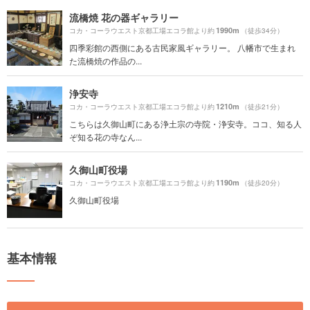
流橋焼 花の器ギャラリー
1990m
コカ・コーラウエスト京都工場エコラ館より約
（徒歩34分）
四季彩館の西側にある古民家風ギャラリー。 八幡市で生まれ
た流橋焼の作品の...
浄安寺
1210m
コカ・コーラウエスト京都工場エコラ館より約
（徒歩21分）
こちらは久御山町にある浄土宗の寺院・浄安寺。ココ、知る人
ぞ知る花の寺なん...
久御山町役場
1190m
コカ・コーラウエスト京都工場エコラ館より約
（徒歩20分）
久御山町役場
基本情報