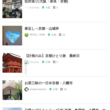
役所巡り(大阪・奈良・京都)
かたやま
大阪
0
春近し～京都・山城🌸
TATSU-.-HINA
京都
34
【計画のみ】京都ひとり旅 最終日
のんのん
京都
2
お茶三昧の一日＠京都・八幡市
yawata-kankou
京都
28
日帰りプチ☆トリップ IN 京都～亀岡市・八幡市・大