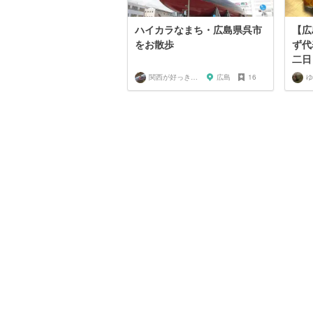
ハイカラなまち・広島県呉市
【広
をお散歩
ず代
二日
関西が好っきゃねん
広島
16
ゆ