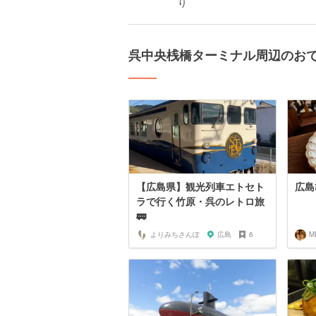
り
呉中央桟橋ターミナル周辺のお
【広島県】観光列車エトセト
広島
ラで行く竹原・呉のレトロ旅
🚃
よりみちさんぽ
広島
6
M