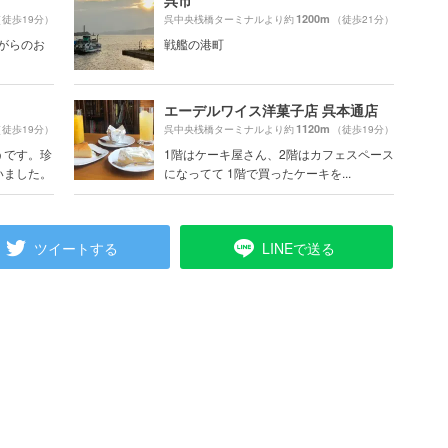
呉市
1200m
（徒歩19分）
呉中央桟橋ターミナルより約
（徒歩21分）
ながらのお
戦艦の港町
エーデルワイス洋菓子店 呉本通店
1120m
（徒歩19分）
呉中央桟橋ターミナルより約
（徒歩19分）
うです。珍
1階はケーキ屋さん、2階はカフェスペース
いました。
になってて 1階で買ったケーキを...
ツイートする
LINEで送る