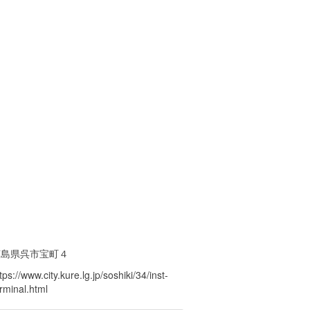
広島県呉市宝町４
tps://www.city.kure.lg.jp/soshiki/34/inst-
rminal.html