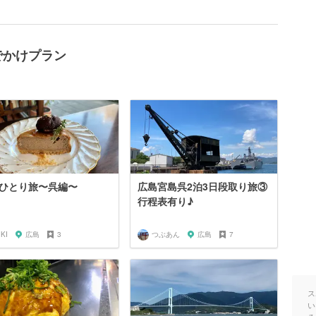
でかけプラン
ひとり旅〜呉編〜
広島宮島呉2泊3日段取り旅③
行程表有り♪
IKI
広島
3
つぶあん
広島
7
ス
い