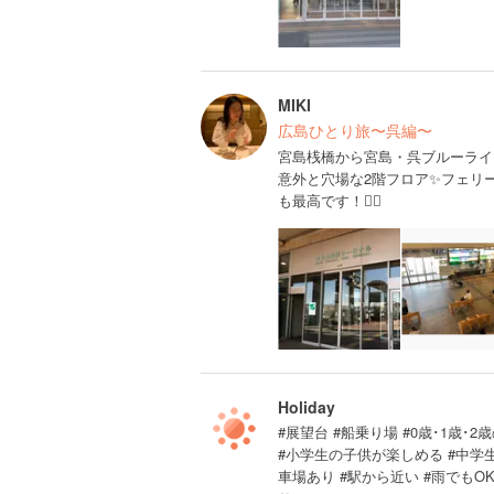
MIKI
広島ひとり旅〜呉編〜
宮島桟橋から宮島・呉ブルーライ
意外と穴場な2階フロア✨フェリ
も最高です！🙆‍♀️
Holiday
#展望台 #船乗り場 #0歳･1歳･2
#小学生の子供が楽しめる #中学
車場あり #駅から近い #雨でもO