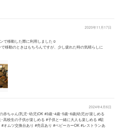
2020年11月17日
ンで移動した際に利用しました☺️
ーで移動のときはもちろんですが、少し疲れた時の気晴らしに
2024年4月6日
歳の赤ちゃん(乳児･幼児)OK #3歳･4歳･5歳･6歳(幼児)が楽しめる
生･高校生の子供が楽しめる #子供と一緒に大人も楽しめる #駐
K #オムツ交換台あり #売店あり #ベビーカーOK #レストランあ