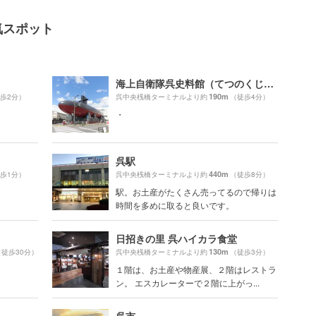
気スポット
海上自衛隊呉史料館（てつのくじら館）
190m
歩2分）
呉中央桟橋ターミナルより約
（徒歩4分）
・
呉駅
440m
歩1分）
呉中央桟橋ターミナルより約
（徒歩8分）
駅。お土産がたくさん売ってるので帰りは
時間を多めに取ると良いです。
日招きの里 呉ハイカラ食堂
130m
（徒歩30分）
呉中央桟橋ターミナルより約
（徒歩3分）
１階は、お土産や物産展、２階はレストラ
ン。 エスカレーターで２階に上がっ...