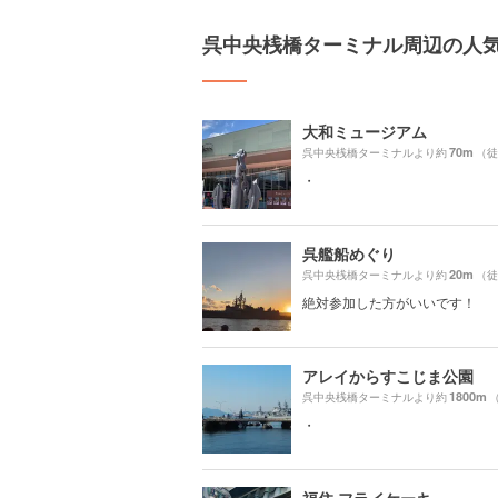
呉中央桟橋ターミナル周辺の人
大和ミュージアム
70m
呉中央桟橋ターミナルより約
（徒
・
呉艦船めぐり
20m
呉中央桟橋ターミナルより約
（徒
絶対参加した方がいいです！
アレイからすこじま公園
1800m
呉中央桟橋ターミナルより約
・