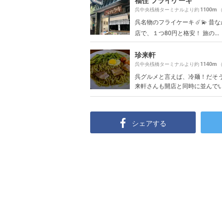
福住 フライケーキ
1100m
呉中央桟橋ターミナルより約
呉名物のフライケーキ ☄️💫 昔
店で、１つ80円と格安！ 旅の...
珍来軒
1140m
呉中央桟橋ターミナルより約
呉グルメと言えば、冷麺！だそ
来軒さんも開店と同時に並んで
シェアする