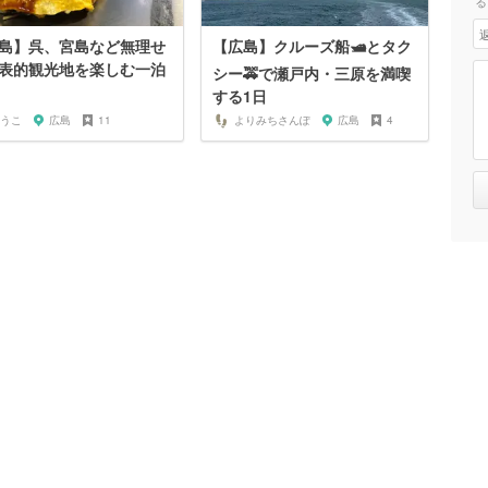
る
島】呉、宮島など無理せ
【広島】クルーズ船🛥とタク
表的観光地を楽しむ一泊
シー🚕で瀬戸内・三原を満喫
する1日
うこ
広島
11
よりみちさんぽ
広島
4