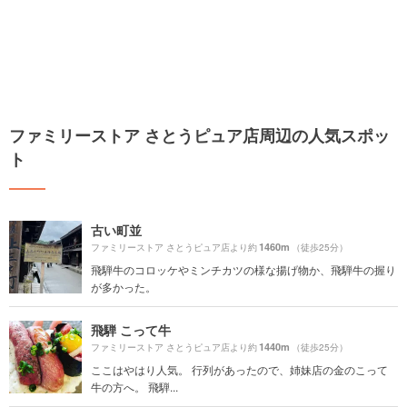
ファミリーストア さとうピュア店周辺の人気スポッ
ト
古い町並
1460m
ファミリーストア さとうピュア店より約
（徒歩25分）
飛騨牛のコロッケやミンチカツの様な揚げ物か、飛騨牛の握り
が多かった。
飛騨 こって牛
1440m
ファミリーストア さとうピュア店より約
（徒歩25分）
ここはやはり人気。 行列があったので、姉妹店の金のこって
牛の方へ。 飛騨...