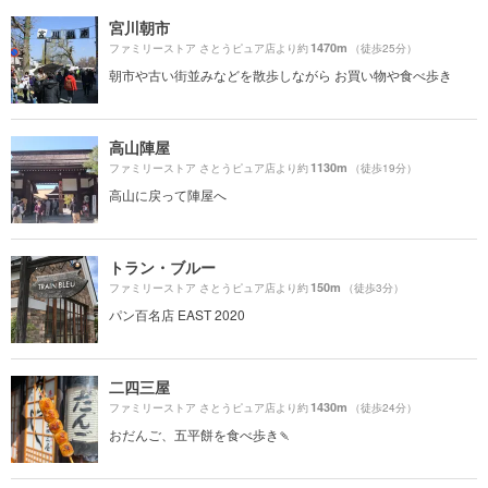
宮川朝市
1470m
ファミリーストア さとうピュア店より約
（徒歩25分）
朝市や古い街並みなどを散歩しながら お買い物や食べ歩き
高山陣屋
1130m
ファミリーストア さとうピュア店より約
（徒歩19分）
高山に戻って陣屋へ
トラン・ブルー
150m
ファミリーストア さとうピュア店より約
（徒歩3分）
パン百名店 EAST 2020
二四三屋
1430m
ファミリーストア さとうピュア店より約
（徒歩24分）
おだんご、五平餅を食べ歩き🍡