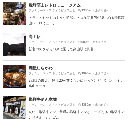
飛騨高山レトロミュージアム
1250m
ファミリーストア さとうピュア店より約
（徒歩21分）
ドラマのセットのような昭和レトロな雰囲気が楽しめる飛騨高
山レトロミュージ...
高山駅
960m
ファミリーストア さとうピュア店より約
（徒歩17分）
新宿バスタからバスに乗って高山駅に到着
麺屋しらかわ
1340m
ファミリーストア さとうピュア店より約
（徒歩23分）
2回目の来店。 開店20分前くらいに行ったけど、やはり行列。
高山ラーメ...
飛騨牛まん本舗
1380m
ファミリーストア さとうピュア店より約
（徒歩24分）
続いて飛騨牛マン。普通の飛騨牛マンとチーズ入りの飛騨牛マ
ン頂きました。ゴ...