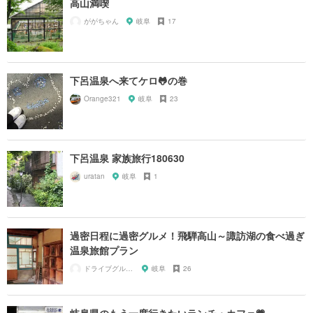
高山満喫
ががちゃん
岐阜
17
下呂温泉へ来てケロ🐸の巻
Orange321
岐阜
23
下呂温泉 家族旅行180630
uratan
岐阜
1
過密日程に過密グルメ！飛騨高山～諏訪湖の食べ過ぎ
温泉旅館プラン
ドライブグルメ担当
岐阜
26
岐阜県のもう一度行きたいランチ・カフェ💗