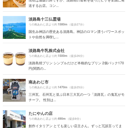
送するお店。コン...
淡路島十三仏霊場
1580m
うの南あわじ店より約
（徒歩27分）
国生み神話の歴史ある淡路島。神話のロマン漂うパワースポッ
トや自然を満喫し...
淡路島牛乳株式会社
1500m
うの南あわじ店より約
（徒歩26分）
淡路島焼プリン シンプルだけど本格的なプリン 2個パック170
円(関西の...
南あわじ市
1470m
うの南あわじ店より約
（徒歩25分）
三州瓦、石州瓦と並ぶ日本三大瓦の一つ「淡路瓦」の鬼瓦がモ
チーフ。 性別は...
たにやんの店
490m
うの南あわじ店より約
（徒歩9分）
創作イタリアン とても楽しい店主さん。ずっと冗談言ってま