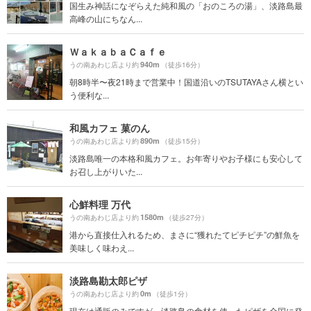
国生み神話になぞらえた純和風の「おのころの湯」、淡路島最
高峰の山にちなん...
ＷａｋａｂａＣａｆｅ
940m
うの南あわじ店より約
（徒歩16分）
朝8時半〜夜21時まで営業中！国道沿いのTSUTAYAさん横とい
う便利な...
和風カフェ 菓のん
890m
うの南あわじ店より約
（徒歩15分）
淡路島唯一の本格和風カフェ。お年寄りやお子様にも安心して
お召し上がりいた...
心鮮料理 万代
1580m
うの南あわじ店より約
（徒歩27分）
港から直接仕入れるため、まさに“獲れたてピチピチ”の鮮魚を
美味しく味わえ...
淡路島勘太郎ピザ
0m
うの南あわじ店より約
（徒歩1分）
現在は通販のみですが、淡路島の食材を使ったピザを全国に発