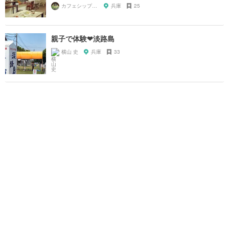
カフェシップ淡路島
兵庫
25
親子で体験❤︎淡路島
横山 史
兵庫
33