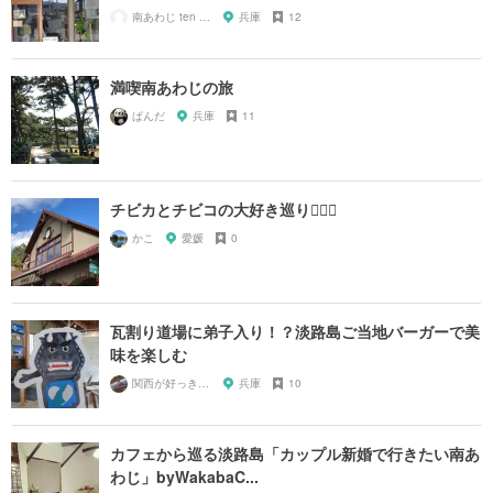
南あわじ ten ten ten
兵庫
12
満喫南あわじの旅
ぱんだ
兵庫
11
チビカとチビコの大好き巡り🧚🏻‍♀️
かこ
愛媛
0
瓦割り道場に弟子入り！？淡路島ご当地バーガーで美
味を楽しむ
関西が好っきゃねん
兵庫
10
カフェから巡る淡路島「カップル新婚で行きたい南あ
わじ」byWakabaC...