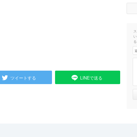
ス
い
る
ツイートする
LINEで送る