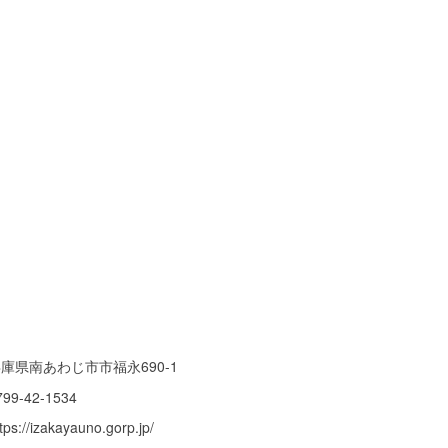
庫県南あわじ市市福永690-1
799-42-1534
tps://izakayauno.gorp.jp/