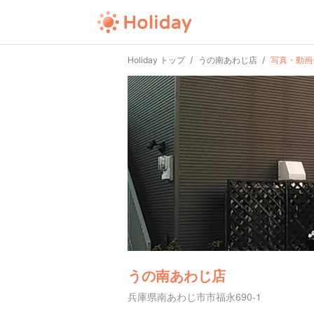
Holiday トップ
うの南あわじ店
写真・動画
うの南あわじ店
兵庫県南あわじ市市福永690-1