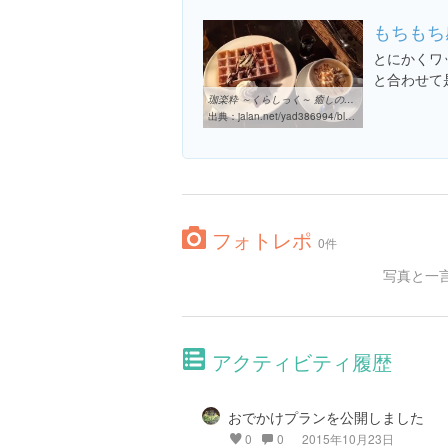
もちもち
とにかくワ
と合わせて
珈楽粋 ～くらしっく～ 癒しのカフェ/休暇村 南淡路のブログ - 宿泊 ...
出典：
jalan.net/yad386994/blog/entry0003177192.html
フォトレポ
0件
写真と一
アクティビティ履歴
おでかけプランを公開しました
0
0
2015年10月23日