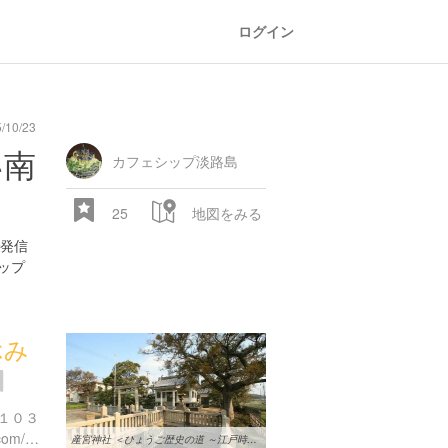
ログイン
/10/23
い南
カフェシップ淡路島
25
地図をみる
発信
ップ
ぶみ
１０３
http://www.hyogo-jinjacho.com/data/6329089.html
産宮神社 ＜ひょうご歴史の道 ～江戸時代の旅と名所～＞