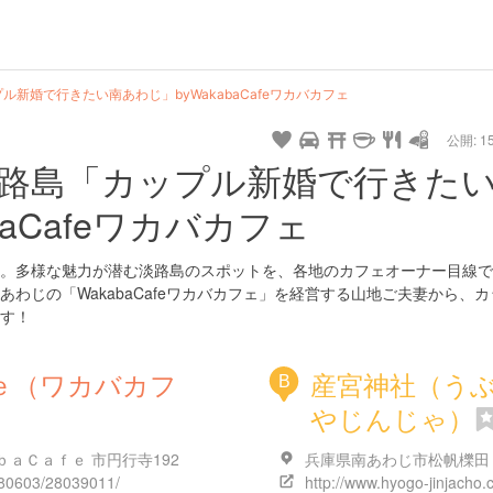
新婚で行きたい南あわじ」byWakabaCafeワカバカフェ
公開: 15
路島「カップル新婚で行きた
baCafeワカバカフェ
。多様な魅力が潜む淡路島のスポットを、各地のカフェオーナー目線で
わじの「WakabaCafeワカバカフェ」を経営する山地ご夫妻から、カ
す！
ｅ（ワカバカフ
産宮神社（う
B
やじんじゃ）
ａＣａｆｅ 市円行寺192
兵庫県南あわじ市松帆櫟田
280603/28039011/