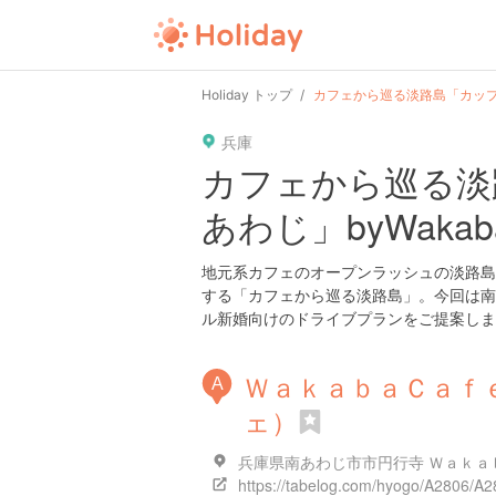
Holiday トップ
カフェから巡る淡路島「カップル
兵庫
カフェから巡る淡
あわじ」byWaka
地元系カフェのオープンラッシュの淡路島
する「カフェから巡る淡路島」。今回は南あ
ル新婚向けのドライブプランをご提案しま
ＷａｋａｂａＣａｆ
A
ェ）
兵庫県南あわじ市市円行寺 Ｗａｋａｂ
https://tabelog.com/hyogo/A2806/A