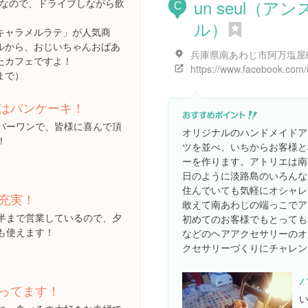
un seul（アン
Kなので、ドライブしながら飲
C
ル）
キャラメルラテ」が人気商
ルから、おじいちゃんおばあ
たカフェですよ！
まで）
はパンケーキ！
バーワンで、皆様に喜んで頂
オリジナルのハンドメイドア
！
ツを並べ、いちからお客様と
ーを作ります。アトリエは南
日のように淡路島のいろんな
住んでいても気軽にオシャレ
充実！
敢えて南あわじの端っこでア
半まで営業しているので、夕
初めてのお客様でもとっても
も使えます！
などのヘアアクセサリーのオ
クセサリーづくりにチャレン
ってます！