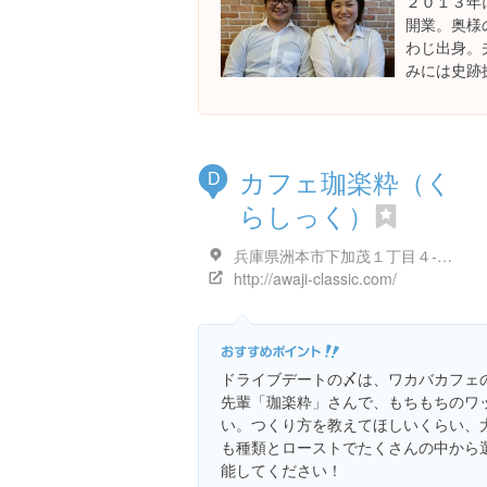
２０１３年
開業。奥様
わじ出身。
みには史跡
カフェ珈楽粋（く
D
らしっく）
兵庫県洲本市下加茂１丁目４-５４
http://awaji-classic.com/
ドライブデートの〆は、ワカバカフェ
先輩「珈楽粋」さんで、もちもちのワ
い。つくり方を教えてほしいくらい、
も種類とローストでたくさんの中から
能してください！