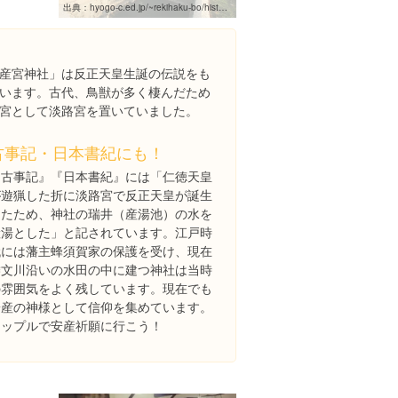
出典：
hyogo-c.ed.jp/~rekihaku-bo/historystation/trip/html/129/129.html
産宮神社」は反正天皇生誕の伝説をも
います。古代、鳥獣が多く棲んだため
宮として淡路宮を置いていました。
古事記・日本書紀にも！
『古事記』『日本書紀』には「仁徳天皇
が遊猟した折に淡路宮で反正天皇が誕生
したため、神社の瑞井（産湯池）の水を
産湯とした」と記されています。江戸時
代には藩主蜂須賀家の保護を受け、現在
倭文川沿いの水田の中に建つ神社は当時
の雰囲気をよく残しています。現在でも
安産の神様として信仰を集めています。
カップルで安産祈願に行こう！