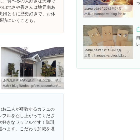
に、食べるの大好きな夫婦で
の山地さや香さんは地元南あ
Ihana päivä* 2015年01月
夫婦ともに歴史好きで、お休
出典：
ihanapaiva.blog.fc2.com/blog-date-201501.html
探訪にいくことも。
Ihana päivä* 2015年01月
出典：
ihanapaiva.blog.fc2.com/blog-date-201501.html
食料自給率 100%越え 「食の宝島」 淡路島から 島人（しまびと ...
出典：
blog.livedoor.jp/awajiuzunokuni/archives/24252889.html
のお二人が尊敬するカフェの
ッフルを召し上がってくださ
大好きなワッフルです！珈琲
選べます。こだわり加減を堪