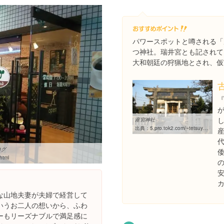
パワースポットと噂される「
つ神社。瑞井宮とも記されて
大和朝廷の狩猟地とされ、仮
産宮神社
出典：
5.pro.tok2.com/~tetsuyosie/awaji/minamiawaji/ubumiya/ubumiya.html
ログ
html
な山地夫妻が夫婦で経営して
いうお二人の想いから、ふわ
ーもリーズナブルで満足感に