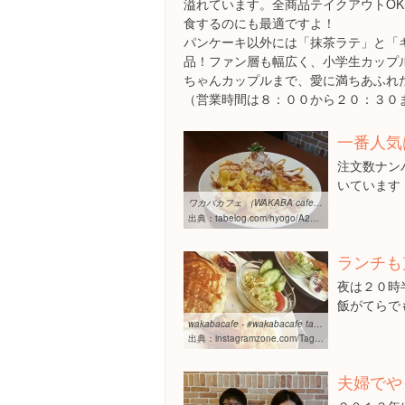
溢れています。全商品テイクアウトO
食するのにも最適ですよ！
パンケーキ以外には「抹茶ラテ」と「
品！ファン層も幅広く、小学生カップ
ちゃんカップルまで、愛に満ちあふれ
（営業時間は８：００から２０：３０
一番人気
注文数ナン
いています
ワカバカフェ （WAKABA cafe） - 南あわじ市その他/カフェ [食べログ]
出典：
tabelog.com/hyogo/A2806/A280603/28039011
ランチも
夜は２０時
飯がてらで
wakabacafe - #wakabacafe tagged photos and videos | InstagramZone
出典：
instagramzone.com/Tag/wakabacafe
夫婦でや