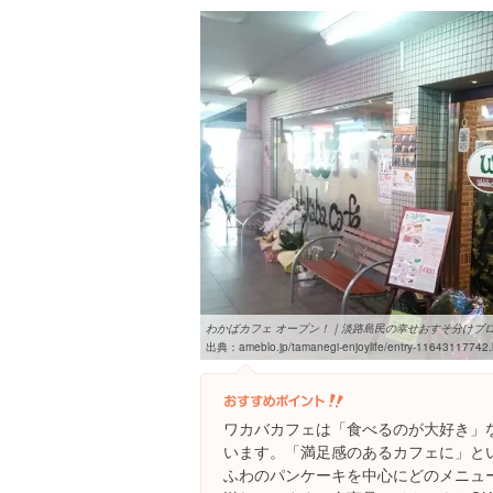
わかばカフェ オープン！｜淡路島民の幸せおすそ分けブ
出典：
ameblo.jp/tamanegi-enjoylife/entry-11643117742.
ワカバカフェは「食べるのが大好き」
います。「満足感のあるカフェに」と
ふわのパンケーキを中心にどのメニュ