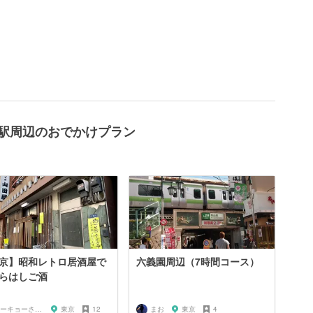
口駅周辺のおでかけプラン
京】昭和レトロ居酒屋で
六義園周辺（7時間コース）
らはしご酒
トーキョーさんぽ
東京
12
まお
東京
4