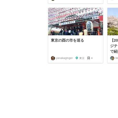
東京の酉の市を巡る
【2
ジテ
で紹
yanakaginger
東京
4
Ik