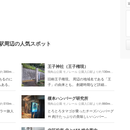
口駅周辺の人気スポット
王子神社（王子権現）
380m
130m
り約
（徒歩7分）
飛鳥山公園 モノレール 公園入口駅より約
（徒歩3分）
あるのに
旧称王子権現。 周辺の地域名である「王
もある。
子」の由来とも。 創建時期など詳細...
榎本ハンバーグ研究所
510m
860m
り約
（徒歩9分）
飛鳥山公園 モノレール 公園入口駅より約
（徒歩15分）
ギュラー旅人
とろとろタマゴが乗ったチーズハンバーグ
🍴 肉汁たっぷりの美味しいハンバー...