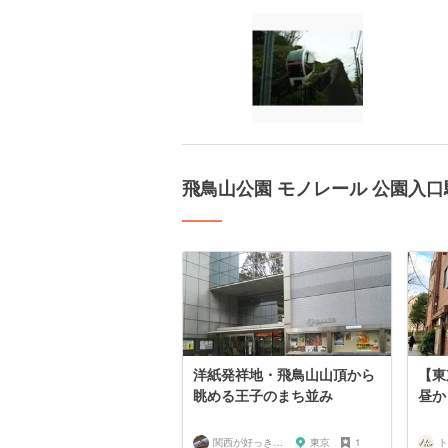
飛鳥山公園 モノレール 公園入
洋紙発祥地・飛鳥山山頂から
【東
眺める王子のまち並み
昼か
関西が好っきゃねん
東京
1