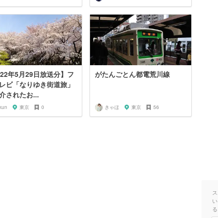
022年5月29日放送分】フ
がたんごとん都電荒川線
レビ「なりゆき街道旅」
介されたお...
kun
東京
0
きゃほ
東京
56
ス
い
る