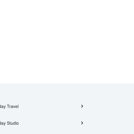
day Travel
day Studio