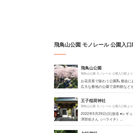
飛鳥山公園 モノレール 公園入
飛鳥山公園
飛鳥山公園 モノレール 公園入口駅よ
お花見客で賑わう公園🛝 都会に
広大な敷地の公園で資料館など
王子稲荷神社
飛鳥山公園 モノレール 公園入口駅よ
2022年5月29日(日)放送 ●レ
澤部佑さん（ハライチ）...