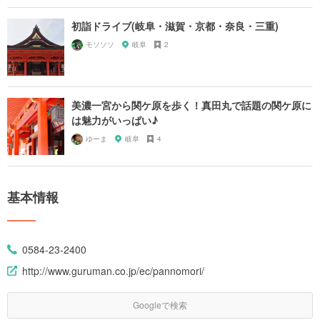
初詣ドライブ(岐阜・滋賀・京都・奈良・三重)
モソソソ
岐阜
2
美濃一宮から関ケ原を歩く！真田丸で話題の関ケ原に
は魅力がいっぱい♪
ゆーま
岐阜
4
基本情報
0584-23-2400
http://www.guruman.co.jp/ec/pannomori/
Googleで検索