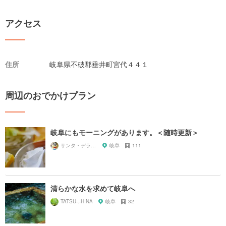
アクセス
住所
岐阜県不破郡垂井町宮代４４１
周辺のおでかけプラン
岐阜にもモーニングがあります。＜随時更新＞
サンタ・デラックス
岐阜
111
清らかな水を求めて岐阜へ
TATSU-.-HINA
岐阜
32