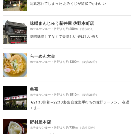
写真忘れてしまった おみくじが筒状でかわいい
味噌まんじゅう新井屋 佐野本町店
250m
ホテルサンルート佐野より約
（徒歩5分）
味噌味噌してなくて美味しい 香ばしい香り
らーめん大金
1300m
ホテルサンルート佐野より約
（徒歩22分）
亀嘉
1510m
ホテルサンルート佐野より約
（徒歩26分）
★21:10到着～22:10出発 自家製手打ちの佐野ラーメン。 夜遅
くま...
野村屋本店
730m
ホテルサンルート佐野より約
（徒歩13分）