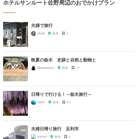
ホテルサンルート佐野周辺のおでかけプラン
夫婦で旅行
show
栃木
0
晩夏の栃木 史跡と自然と動物と
Maaaaayan
栃木
17
日帰りで行ける！～栃木旅行～
valen
栃木
57
夫婦日帰り旅行 足利市
rpaseri
栃木
2