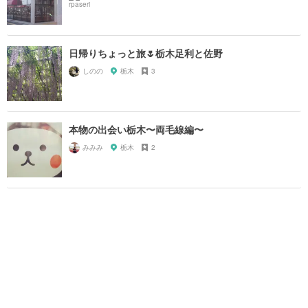
日帰りちょっと旅🌷栃木足利と佐野
しのの
栃木
3
本物の出会い栃木〜両毛線編〜
みみみ
栃木
2