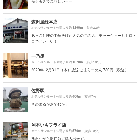
モチモチで美味しいーー
森田屋総本店
1260m
ホテルサンルート佐野より約
（徒歩22分）
あっさり味の中華そばが人気のこの店。チャーシューもトロト
ロでおいしい！ ...
一乃胡
1070m
ホテルサンルート佐野より約
（徒歩18分）
2020年12月31日（木）放送 ごまらーめん 780円（税込）
佐野駅
400m
ホテルサンルート佐野より約
（徒歩7分）
さのまるがおでむかえ
岡本いもフライ店
570m
ホテルサンルート佐野より約
（徒歩10分）
残念ながら開店前て購入出来ず。