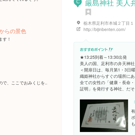
厳島神社 美人
C
栃木県足利市本城２丁目１
http://bijinbenten.com/
からの景色
ます！
★13:25到着～13:30出発
美人の国、足利市の弁天神社
＜開扉日は、毎月第1・3日
織姫神社からすぐの場所にあ
全ての女性の「健康・長命・
ので、ここでおみくじを..
証明」を発行する神社、だそ