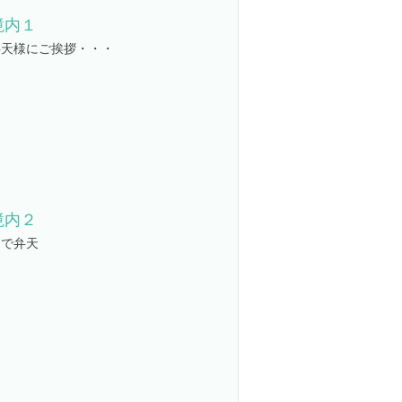
境内１
弁天様にご挨拶・・・
境内２
なで弁天