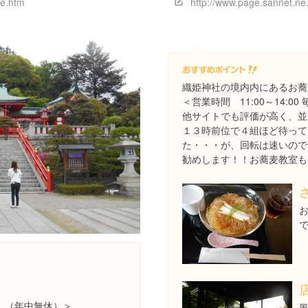
me.htm
織姫神社の境内内にあるお蕎
＜営業時間 11:00～14:0
他サイトでも評価が高く、並
１３時前位で４組ほど待って
た・・・が、回転は速いので
勧めします！！お蕎麦教室も
 （年中無休）＞