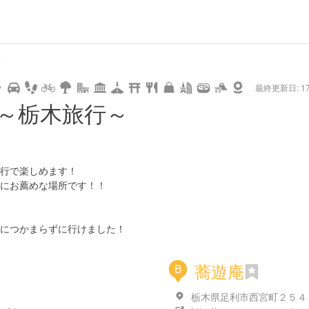
pe
star
camera
home
settings
profile
print
rank
mail
lock
calendar
access
～
最終更新日: 17/
ng
cycling
nature
stroll
art
camp
history
castle
temple
cafe
gourmet
onsen
outdoor
world
public bath
shopping
general
railroad
trai
～栃木旅行～
heritage
store
行で楽しめます！
にお薦めな場所です！！
につかまらずに行けました！
蕎遊庵
B
栃木県足利市西宮町２５４