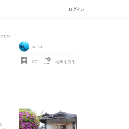
ログイン
05/20
n
comic
mountain
sports
fishing
bbq
fashion
tradition
music
baby
camera
amusement
aquarium
sea
ball
baer
bell
flower
ear
park
valen
57
地図をみる
28.522 px
９