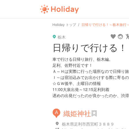
user
pin
tel
time
url
guide
hot
ty
Holiday トップ
日帰りで行ける！～栃木旅行
栃木
date
child
solitary
pet
drive
walki
日帰りで行ける！
tokyo
kanagawa
osaka
kyoto
hyogo
車で行ける日帰り旅行、栃木編。
足利、佐野付近です！
Ａ～Ｈは実際に行った場所なので日帰り旅
Ｉ～は宿泊込みでお出かけする際に寄るの
☆ＧＷ後半、土曜日の情報
11:00大泉出発～12:15足利到着
遅めの出発だったのが良かったのか、渋滞
織姫神社
A
栃木県足利市西宮町３８８９