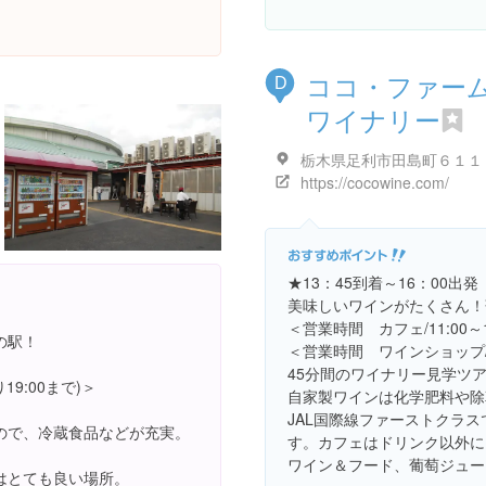
ココ・ファー
D
ワイナリー
栃木県足利市田島町６１１
https://cocowine.com/
★13：45到着～16：00出発
美味しいワインがたくさん！
＜営業時間 カフェ/11:00～1
の駅！
＜営業時間 ワインショップ/10
45分間のワイナリー見学ツ
19:00まで)＞
自家製ワインは化学肥料や除
JAL国際線ファーストクラ
ので、冷蔵食品などが充実。
す。カフェはドリンク以外に
ワイン＆フード、葡萄ジュー
はとても良い場所。