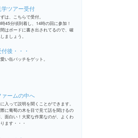
見学ツアー受付
まずは、こちらで受付。
3時45分頃到着し、14時の回に参加！
時間はボードに書き出されてるので、確
認しましょう。
受付後・・・
可愛い缶バッチをゲット。
ファームの中へ
中に入って説明を聞くことができます。
実際に葡萄の木を目で見て話を聞けるの
が、面白い！大変な作業なのが、よくわ
かります・・・