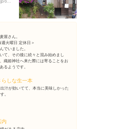
http://www.page.sannet.ne.jp/ottyan/kyouyuan/
麦屋さん。
0 毎週火曜日 定休日＞
んでいました。
いて、その後に続々と混み始めまし
、織姫神社へ来た際には寄ることをお
あるようです。
さらしな生一本
お出汁が効いてて、本当に美味しかった
です。
店内
風情がある店内。