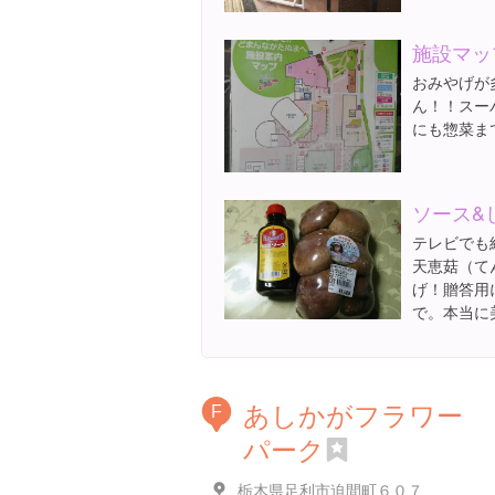
施設マッ
おみやげが
ん！！スー
にも惣菜ま
ソース&
テレビでも
天恵菇（て
げ！贈答用
で。本当に
あしかがフラワー
F
パーク
栃木県足利市迫間町６０７