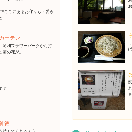
す‼ここにあるお守りも可愛ら
た！
カーテン
、足利フラワーパークから持
た藤の花が。
です！
神徳
を結んでくれるそう。