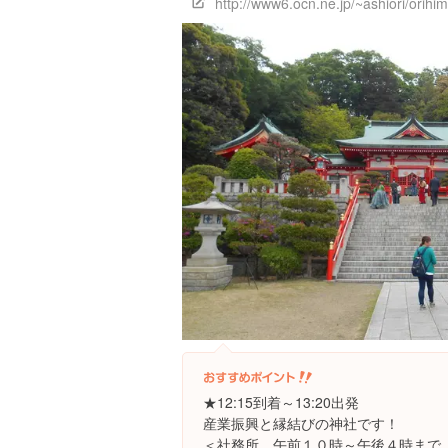
http://www6.ocn.ne.jp/~ashiori/orihi
★12:15到着～13:20出発
産業振興と縁結びの神社です！
＜社務所 午前１０時～午後４時まで