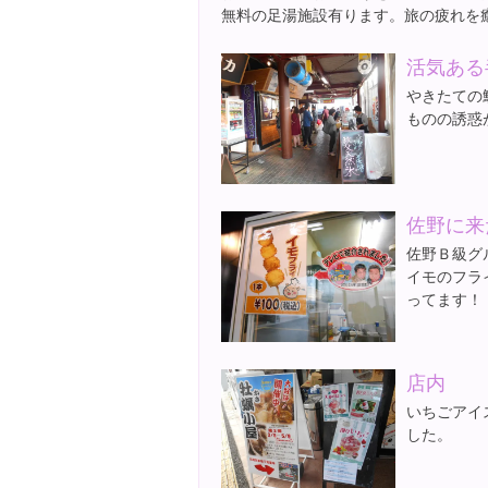
無料の足湯施設有ります。旅の疲れを
活気ある
やきたての
ものの誘惑
佐野に来
佐野Ｂ級グ
イモのフラ
ってます！
店内
いちごアイ
した。