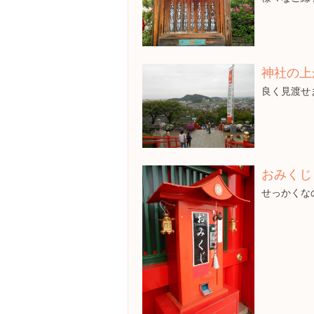
神社の上
良く見渡せ
おみくじ
せっかくな