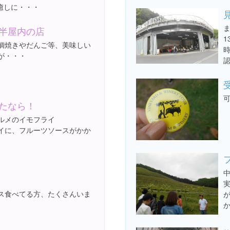
癒しに・・・
半屋内の店
1
鯛焼きやだんご等、美味しい
が・・・
たなら！
ルメのイモフライ
イに、フルーツソースがかか
ス食べてる方、たくさんいま