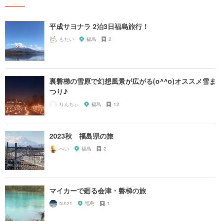
平成サヨナラ 2泊3日福島旅行！
もたい
福島
2
裏磐梯の雪原で幻想風景が広がる(o^^o)オススメ雪ま
つり♪
りんちぃ
福島
12
2023秋 福島県の旅
ぺい
福島
2
マイカーで廻る会津・磐梯の旅
run21
福島
1