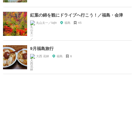
紅葉の錦を観にドライブへ行こう！／福島・会津
丸山太一／tajin
福島
45
9月福島旅行
大西 花林
福島
6