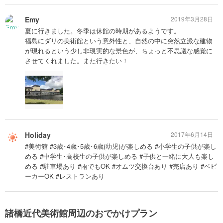
Emy
2019年3月28日
夏に行きました。冬季は休館の時期があるようです。
福島にダリの美術館という意外性と、自然の中に突然立派な建物
が現れるという少し非現実的な景色が、ちょっと不思議な感覚に
させてくれました。また行きたい！
Holiday
2017年6月14日
#美術館 #3歳･4歳･5歳･6歳(幼児)が楽しめる #小学生の子供が楽し
める #中学生･高校生の子供が楽しめる #子供と一緒に大人も楽し
める #駐車場あり #雨でもOK #オムツ交換台あり #売店あり #ベビ
ーカーOK #レストランあり
諸橋近代美術館周辺のおでかけプラン