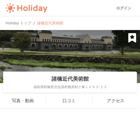
ログイン
Holiday トップ
諸橋近代美術館
諸橋近代美術館
福島県耶麻郡北塩原村檜原剣ケ峯１０９３-２３
写真・動画
口コミ
アクセス