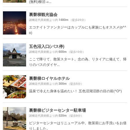
(無料)柳沼→...
裏磐梯観光協会
1480m
諸橋近代美術館より約
（徒歩25分）
エコナイトファンタジーはカップルにも家族にもオススメ(o^^
o)
五色沼入口(バス停)
600m
諸橋近代美術館より約
（徒歩10分）
ここで降りて、散策スタート。念の為、リタイアに備えて、帰
りのバスのダイヤ...
裏磐梯ロイヤルホテル
300m
諸橋近代美術館より約
（徒歩5分）
温泉で冷えた身体を温めたい！ 五色沼湖沼群の目の前(^O^)
裏磐梯ビジターセンター駐車場
520m
諸橋近代美術館より約
（徒歩9分）
ビジターセンターはリニューアル中。散策前にお手洗いをお借
りしました。